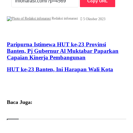
Copy URL
Redaksi infonarasi
5 Oktober 2023
Paripurna Istimewa HUT ke-23 Provinsi Banten, Pj Gubernur
Paripurna Istimewa HUT ke-23 Provinsi
Al Muktabar Paparkan Capaian Kinerja Pembangunan
Banten, Pj Gubernur Al Muktabar Paparkan
Capaian Kinerja Pembangunan
HUT ke-23 Banten, Ini Harapan Wali Kota
HUT ke-23 Banten, Ini Harapan Wali Kota
Baca Juga: