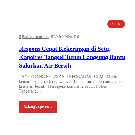
POLRI
Redaksi infonarasi
30 Juli 2026
6
Respons Cepat Kekeringan di Setu,
Kapolres Tangsel Turun Langsung Bantu
Salurkan Air Bersih
TANGERANG SELATAN, INFONARASI.COM– Musim
kemarau yang melanda wilayah Banten mulai berdampak pada
krisis air bersih. Merespons kondisi tersebut, Polres
Tangerang…
Selengkapnya »