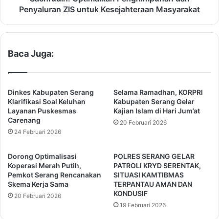
a
O
Penyaluran ZIS untuk Kesejahteraan Masyarakat
b
p
a
t
r
i
L
m
Baca Juga:
a
a
u
l
n
k
c
a
Dinkes Kabupaten Serang
Selama Ramadhan, KORPRI
h
n
Klarifikasi Soal Keluhan
Kabupaten Serang Gelar
i
P
Layanan Puskesmas
Kajian Islam di Hari Jum’at
n
Carenang
e
20 Februari 2026
g
n
24 Februari 2026
A
g
s
h
Dorong Optimalisasi
POLRES SERANG GELAR
t
i
Koperasi Merah Putih,
PATROLI KRYD SERENTAK,
o
m
Pemkot Serang Rencanakan
SITUASI KAMTIBMAS
n
p
Skema Kerja Sama
TERPANTAU AMAN DAN
S
u
KONDUSIF
20 Februari 2026
e
n
19 Februari 2026
r
a