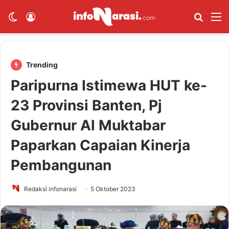
Switch skin
Log In
Cari B
M
Trending
Paripurna Istimewa HUT ke-
23 Provinsi Banten, Pj
Gubernur Al Muktabar
Paparkan Capaian Kinerja
Pembangunan
Redaksi infonarasi
5 Oktober 2023