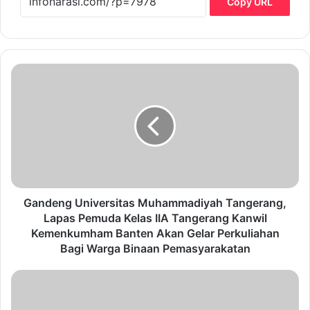
Copy URL
G
a
n
d
e
n
g
U
n
i
Gandeng Universitas Muhammadiyah Tangerang,
v
Lapas Pemuda Kelas IIA Tangerang Kanwil
e
Kemenkumham Banten Akan Gelar Perkuliahan
r
Bagi Warga Binaan Pemasyarakatan
s
i
S
t
e
a
r