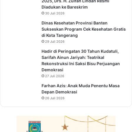
2025, Drs. H. Zulfan Lindan Resmi
a
Diadukan ke Bareskrim
n
30 Juli 2026
P
Dinas Kesehatan Provinsi Banten
e
Sukseskan Program Cek Kesehatan Gratis
m
di Kota Tangerang
a
29 Juli 2026
s
y
Hadir di Peringatan 30 Tahun Kudatuli,
a
Sarifah Ainun Jariyah: Teatrikal
r
Rekonstruksi Ini Saksi Bisu Perjuangan
a
Demokrasi
k
27 Juli 2026
a
Farhan Azis: Anak Muda Penentu Masa
t
Depan Demokrasi
a
n
26 Juli 2026