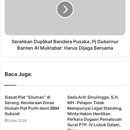
s
a
M
h
u
k
h
a
a
n
m
D
m
u
Serahkan Duplikat Bendera Pusaka, Pj Gubernur
a
p
Banten Al Muktabar: Harus Dijaga Bersama
d
l
i
i
y
k
a
a
Baca Juga:
h
t
T
B
a
e
n
n
Siasat Plat “Siluman” di
Sada Arih Sinulingga, S.H,
g
d
Serang: Kendaraan Dinas
MH : Pelapor Tidak
e
e
Diubah Plat Putih demi BBM
Mempunyai Legal Standing,
r
Subsidi
Minta Hakim Hentikan
r
a
Perkara Dugaan Pemalsuan
a
8 Mei 2026
Surat PTP. IV Lubuk Dalam,
n
P