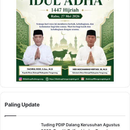
r
k
u
l
i
a
h
a
n
B
a
g
i
W
a
r
g
Paling Update
a
B
i
n
Tuding PDIP Dalang Kerusuhan Agustus
a