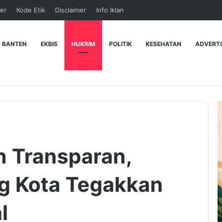
er
Kode Etik
Disclaimer
Info Iklan
 BANTEN
EKBIS
HUKRIM
POLITIK
KESEHATAN
ADVERT
n Transparan,
ng Kota Tegakkan
l