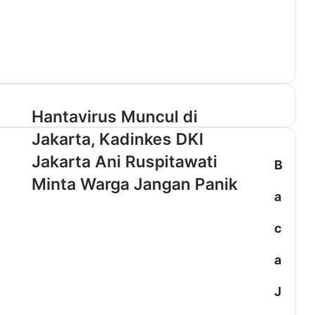
H
Hantavirus Muncul di
a
Jakarta, Kadinkes DKI
n
t
Jakarta Ani Ruspitawati
B
a
Minta Warga Jangan Panik
v
a
i
r
c
u
s
a
M
u
n
J
c