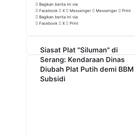
Bagikan berita ini via:
Facebook
X
Messenger
Messenger
Print
Bagikan berita ini via:
Facebook
X
Print
S
Siasat Plat "Siluman" di
i
Serang: Kendaraan Dinas
a
s
Diubah Plat Putih demi BBM
a
Subsidi
t
P
l
a
t
"
S
i
l