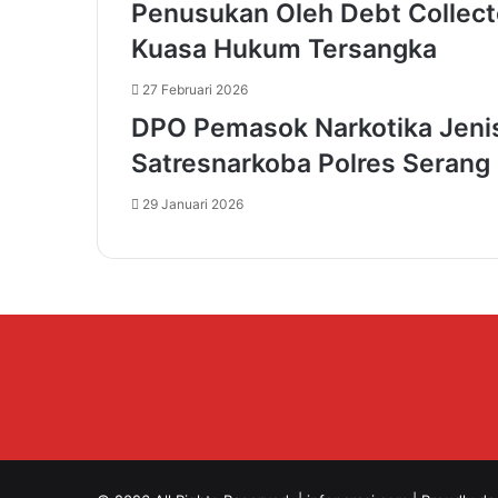
Penusukan Oleh Debt Collector
n
Kuasa Hukum Tersangka
D
i
27 Februari 2026
n
a
DPO Pemasok Narkotika Jenis
s
Satresnarkoba Polres Serang
D
i
29 Januari 2026
u
b
a
h
P
l
a
t
P
u
t
i
h