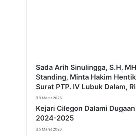
u
m
a
n
"
d
i
S
e
r
Sada Arih Sinulingga, S.H, M
a
n
Standing, Minta Hakim Henti
g
:
Surat PTP. IV Lubuk Dalam, Ri
K
e
9 Maret 2026
n
Kejari Cilegon Dalami Dugaa
d
2024-2025
a
r
5 Maret 2026
a
a