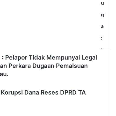
u
u
l
d
g
i
J
a
a
k
:
a
r
t
H : Pelapor Tidak Mempunyai Legal
a
,
kan Perkara Dugaan Pemalsuan
K
a
au.
d
i
n
n Korupsi Dana Reses DPRD TA
k
e
s
D
K