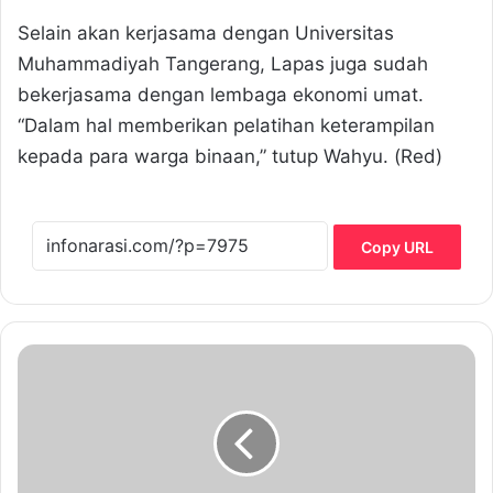
Selain akan kerjasama dengan Universitas
Muhammadiyah Tangerang, Lapas juga sudah
bekerjasama dengan lembaga ekonomi umat.
“Dalam hal memberikan pelatihan keterampilan
kepada para warga binaan,” tutup Wahyu. (Red)
Copy URL
F
W
B
J
a
l