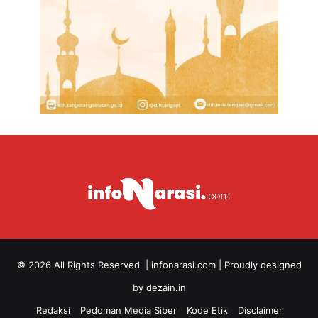
y
a
r
a
k
a
t
a
n
© 2026 All Rights Reserved |
infonarasi.com
| Proudly designed
by
dezain.in
Redaksi
Pedoman Media Siber
Kode Etik
Disclaimer