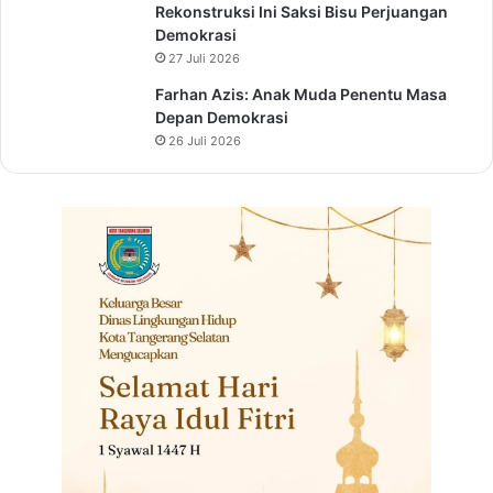
K
Rekonstruksi Ini Saksi Bisu Perjuangan
e
Demokrasi
p
27 Juli 2026
a
Farhan Azis: Anak Muda Penentu Masa
d
Depan Demokrasi
a
26 Juli 2026
W
a
r
g
a
B
i
n
a
a
n
P
e
m
a
s