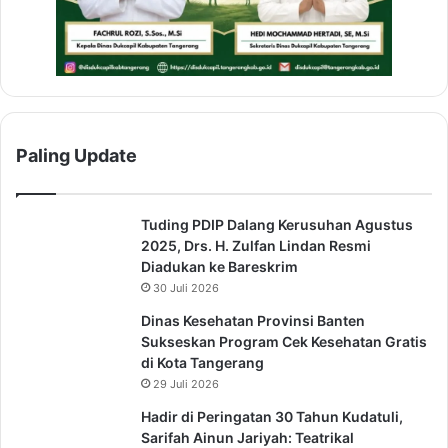
a
k
k
a
n
P
r
Paling Update
o
g
r
a
Tuding PDIP Dalang Kerusuhan Agustus
m
2025, Drs. H. Zulfan Lindan Resmi
P
Diadukan ke Bareskrim
e
30 Juli 2026
m
Dinas Kesehatan Provinsi Banten
b
Sukseskan Program Cek Kesehatan Gratis
i
di Kota Tangerang
n
29 Juli 2026
a
a
Hadir di Peringatan 30 Tahun Kudatuli,
n
Sarifah Ainun Jariyah: Teatrikal