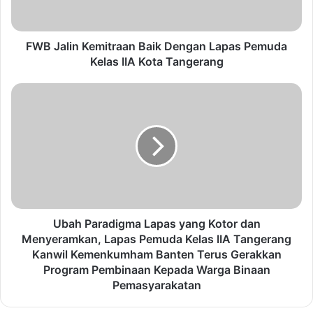
i
n
K
e
FWB Jalin Kemitraan Baik Dengan Lapas Pemuda
m
Kelas IIA Kota Tangerang
i
t
U
r
b
a
a
a
h
n
P
B
a
a
r
i
a
k
d
D
i
Ubah Paradigma Lapas yang Kotor dan
e
g
Menyeramkan, Lapas Pemuda Kelas IIA Tangerang
n
m
Kanwil Kemenkumham Banten Terus Gerakkan
g
a
Program Pembinaan Kepada Warga Binaan
a
L
Pemasyarakatan
n
a
L
p