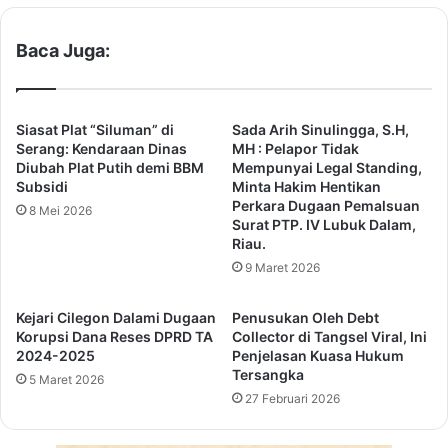
a
a
p
s
Baca Juga:
a
y
s
a
P
n
e
g
Siasat Plat “Siluman” di
Sada Arih Sinulingga, S.H,
m
K
Serang: Kendaraan Dinas
MH : Pelapor Tidak
u
o
Diubah Plat Putih demi BBM
Mempunyai Legal Standing,
d
t
Subsidi
Minta Hakim Hentikan
a
Perkara Dugaan Pemalsuan
o
8 Mei 2026
Surat PTP. IV Lubuk Dalam,
K
r
Riau.
e
d
l
9 Maret 2026
a
a
n
s
M
Kejari Cilegon Dalami Dugaan
Penusukan Oleh Debt
I
e
Korupsi Dana Reses DPRD TA
Collector di Tangsel Viral, Ini
I
n
2024-2025
Penjelasan Kuasa Hukum
A
y
Tersangka
5 Maret 2026
K
e
27 Februari 2026
o
r
t
a