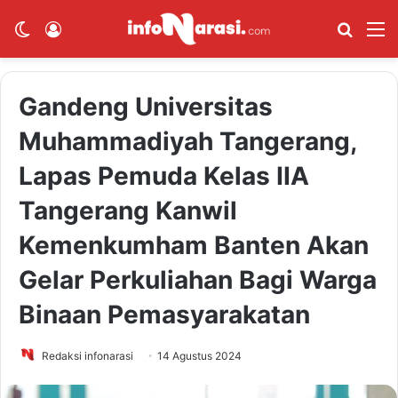
Switch skin
Log In
Cari B
M
Gandeng Universitas
Muhammadiyah Tangerang,
Lapas Pemuda Kelas IIA
Tangerang Kanwil
Kemenkumham Banten Akan
Gelar Perkuliahan Bagi Warga
Binaan Pemasyarakatan
Redaksi infonarasi
14 Agustus 2024