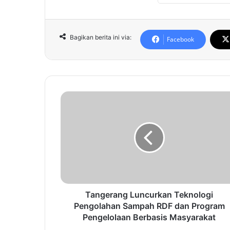
Bagikan berita ini via:
Facebook
T
a
n
g
e
r
a
n
g
L
Tangerang Luncurkan Teknologi
u
Pengolahan Sampah RDF dan Program
n
Pengelolaan Berbasis Masyarakat
c