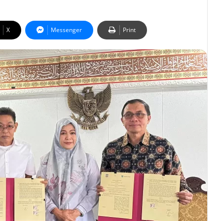
X
Messenger
Print