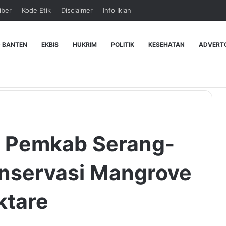
iber
Kode Etik
Disclaimer
Info Iklan
 BANTEN
EKBIS
HUKRIM
POLITIK
KESEHATAN
ADVERT
r, Pemkab Serang-
onservasi Mangrove
ktare