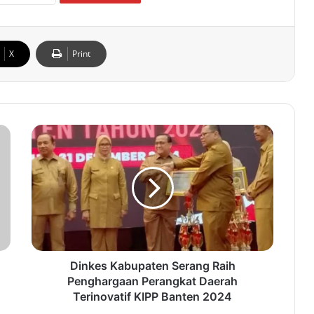
X
Print
D
i
n
k
e
s
K
a
b
u
Dinkes Kabupaten Serang Raih
p
Penghargaan Perangkat Daerah
a
Terinovatif KIPP Banten 2024
t