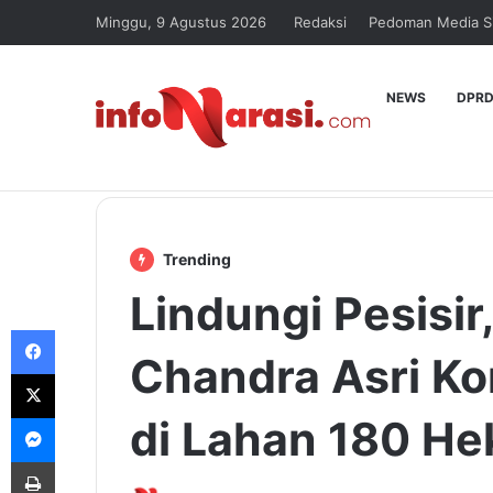
Minggu, 9 Agustus 2026
Redaksi
Pedoman Media S
NEWS
DPRD
Trending
Lindungi Pesisi
Facebook
Chandra Asri K
X
Messenger
di Lahan 180 He
Print