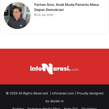
Farhan Azis: Anak Muda Penentu Masa
Depan Demokrasi
26 Juli 2026
© 2026 All Rights Reserved |
infonarasi.com
| Proudly designed
by
dezain.in
Redaksi
Pedoman Media Siber
Kode Etik
Disclaimer