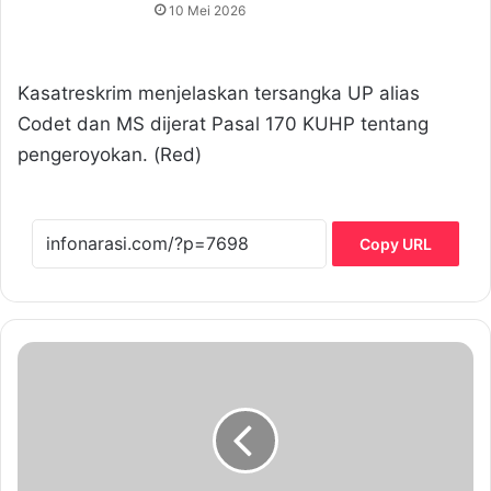
10 Mei 2026
Kasatreskrim menjelaskan tersangka UP alias
Codet dan MS dijerat Pasal 170 KUHP tentang
pengeroyokan. (Red)
Copy URL
D
P
3
A
P
2
K