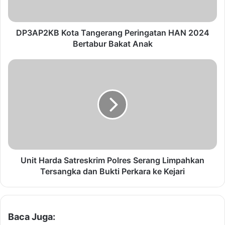
B
K
o
DP3AP2KB Kota Tangerang Peringatan HAN 2024
t
Bertabur Bakat Anak
a
T
U
a
n
n
i
g
t
e
H
r
a
a
r
n
d
g
a
P
S
Unit Harda Satreskrim Polres Serang Limpahkan
e
a
Tersangka dan Bukti Perkara ke Kejari
r
t
i
r
n
e
g
s
Baca Juga:
a
k