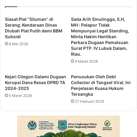
t
r
a
i
n
m
Siasat Plat “Siluman” di
Sada Arih Sinulingga, S.H,
H
P
Serang: Kendaraan Dinas
MH : Pelapor Tidak
A
o
Diubah Plat Putih demi BBM
Mempunyai Legal Standing,
N
Subsidi
Minta Hakim Hentikan
l
Perkara Dugaan Pemalsuan
2
r
8 Mei 2026
Surat PTP. IV Lubuk Dalam,
0
e
Riau.
2
s
9 Maret 2026
4
S
B
e
e
r
Kejari Cilegon Dalami Dugaan
Penusukan Oleh Debt
r
a
Korupsi Dana Reses DPRD TA
Collector di Tangsel Viral, Ini
t
2024-2025
Penjelasan Kuasa Hukum
n
Tersangka
a
g
5 Maret 2026
b
L
27 Februari 2026
u
i
r
m
B
p
a
a
k
h