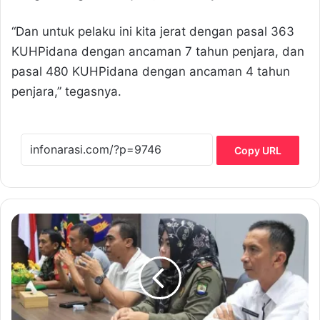
“Dan untuk pelaku ini kita jerat dengan pasal 363
KUHPidana dengan ancaman 7 tahun penjara, dan
pasal 480 KUHPidana dengan ancaman 4 tahun
penjara,” tegasnya.
Copy URL
J
e
l
a
n
g
R