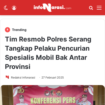
Switch skin
Log In
Cari B
M
Trending
Tim Resmob Polres Serang
Tangkap Pelaku Pencurian
Spesialis Mobil Bak Antar
Provinsi
Redaksi infonarasi
27 Februari 2025