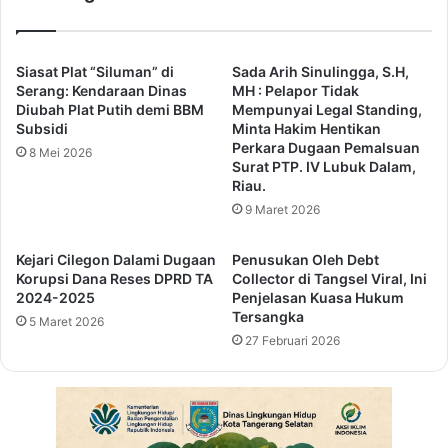
n
r
g
a
e
n
r
g
Siasat Plat “Siluman” di
Sada Arih Sinulingga, S.H,
a
S
Serang: Kendaraan Dinas
MH : Pelapor Tidak
n
a
Diubah Plat Putih demi BBM
Mempunyai Legal Standing,
g
Subsidi
Minta Hakim Hentikan
l
Perkara Dugaan Pemalsuan
G
u
8 Mei 2026
Surat PTP. IV Lubuk Dalam,
e
r
Riau.
n
k
9 Maret 2026
c
a
a
n
r
B
Kejari Cilegon Dalami Dugaan
Penusukan Oleh Debt
k
a
Korupsi Dana Reses DPRD TA
Collector di Tangsel Viral, Ini
a
2024-2025
Penjelasan Kuasa Hukum
n
n
Tersangka
s
5 Maret 2026
O
o
27 Februari 2026
p
s
e
P
r
K
a
H
s
T