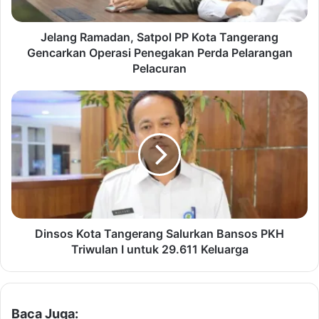
a
m
a
Jelang Ramadan, Satpol PP Kota Tangerang
d
Gencarkan Operasi Penegakan Perda Pelarangan
a
Pelacuran
n
,
D
S
i
a
n
t
s
p
o
o
s
l
K
P
o
P
t
K
a
Dinsos Kota Tangerang Salurkan Bansos PKH
o
T
Triwulan I untuk 29.611 Keluarga
t
a
a
n
T
g
a
e
Baca Juga: