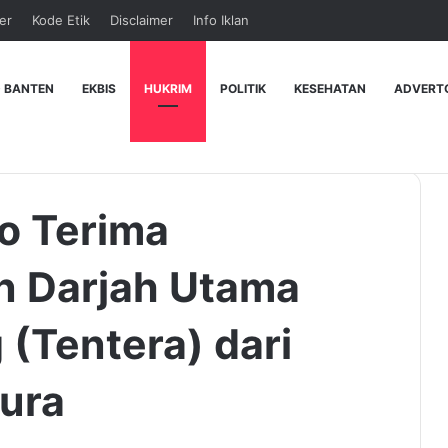
er
Kode Etik
Disclaimer
Info Iklan
 BANTEN
EKBIS
HUKRIM
POLITIK
KESEHATAN
ADVERT
o Terima
 Darjah Utama
 (Tentera) dari
ura