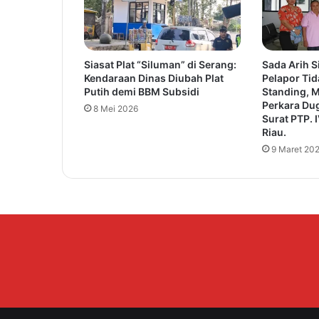
s
a
R
e
Siasat Plat “Siluman” di Serang:
Sada Arih S
s
Kendaraan Dinas Diubah Plat
Pelapor Ti
m
Putih demi BBM Subsidi
Standing, M
i
Perkara Du
8 Mei 2026
K
Surat PTP. 
o
Riau.
n
9 Maret 20
f
e
r
e
n
s
i
U
m
u
m