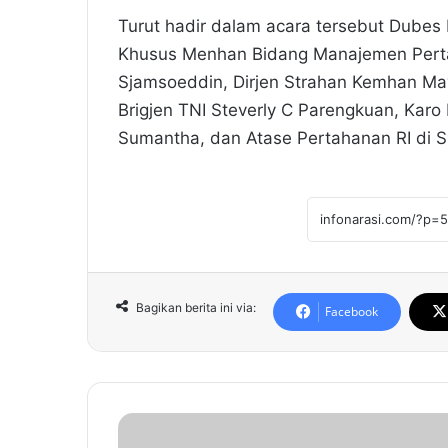
Turut hadir dalam acara tersebut Dubes 
Khusus Menhan Bidang Manajemen Pertah
Sjamsoeddin, Dirjen Strahan Kemhan May
Brigjen TNI Steverly C Parengkuan, Kar
Sumantha, dan Atase Pertahanan RI di S
Bagikan berita ini via:
Facebook
B
a