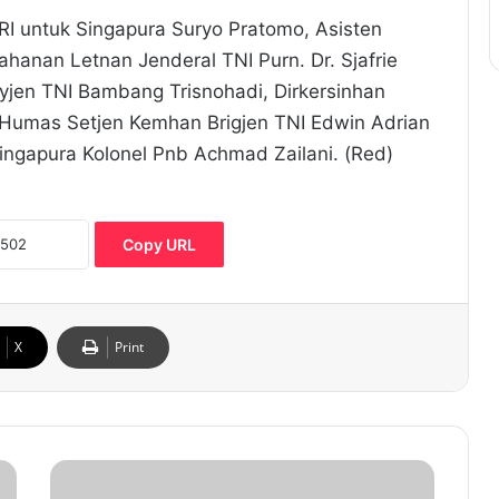
RI untuk Singapura Suryo Pratomo, Asisten
anan Letnan Jenderal TNI Purn. Dr. Sjafrie
jen TNI Bambang Trisnohadi, Dirkersinhan
o Humas Setjen Kemhan Brigjen TNI Edwin Adrian
ingapura Kolonel Pnb Achmad Zailani. (Red)
Copy URL
X
Print
K
o