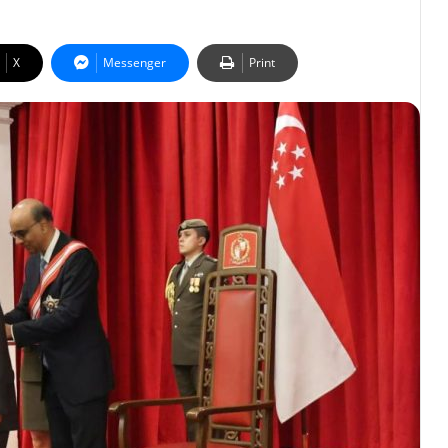
X
Messenger
Print