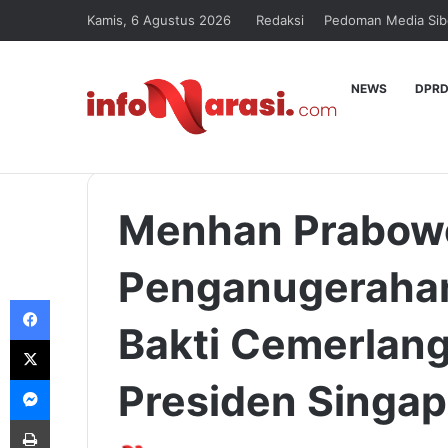
Kamis, 6 Agustus 2026
Redaksi
Pedoman Media Sib
NEWS
DPRD
Menhan Prabow
Penganugerahan
Facebook
Bakti Cemerlang
X
Messenger
Presiden Singap
Print