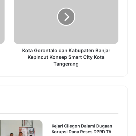
t
a
G
o
r
o
n
t
Kota Gorontalo dan Kabupaten Banjar
a
Kepincut Konsep Smart City Kota
l
Tangerang
o
d
a
n
K
a
b
u
p
Kejari Cilegon Dalami Dugaan
a
Korupsi Dana Reses DPRD TA
t