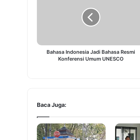
h
a
s
a
I
n
d
o
Bahasa Indonesia Jadi Bahasa Resmi
n
Konferensi Umum UNESCO
e
s
i
a
J
a
d
Baca Juga:
i
B
a
h
a