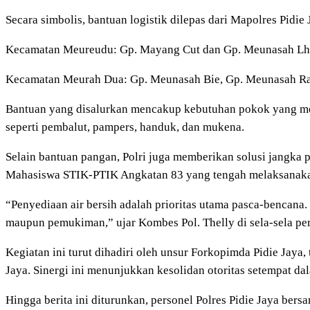
Secara simbolis, bantuan logistik dilepas dari Mapolres Pidie 
Kecamatan Meureudu: Gp. Mayang Cut dan Gp. Meunasah Lh
Kecamatan Meurah Dua: Gp. Meunasah Bie, Gp. Meunasah Ray
Bantuan yang disalurkan mencakup kebutuhan pokok yang mende
seperti pembalut, pampers, handuk, dan mukena.
Selain bantuan pangan, Polri juga memberikan solusi jangka 
Mahasiswa STIK-PTIK Angkatan 83 yang tengah melaksanaka
“Penyediaan air bersih adalah prioritas utama pasca-bencan
maupun pemukiman,” ujar Kombes Pol. Thelly di sela-sela pe
Kegiatan ini turut dihadiri oleh unsur Forkopimda Pidie Jay
Jaya. Sinergi ini menunjukkan kesolidan otoritas setempat d
Hingga berita ini diturunkan, personel Polres Pidie Jaya bers