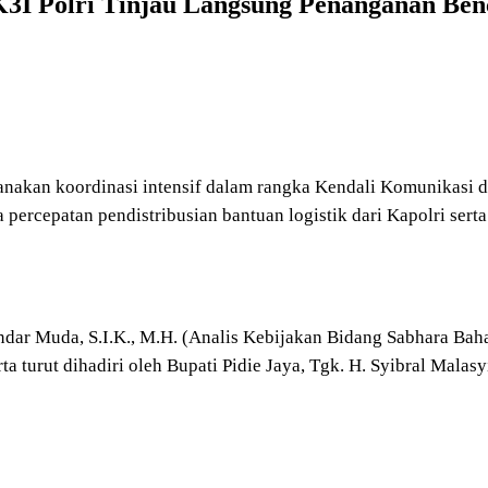
 K3I Polri Tinjau Langsung Penanganan Be
anakan koordinasi intensif dalam rangka Kendali Komunikasi 
percepatan pendistribusian bantuan logistik dari Kapolri serta 
ndar Muda, S.I.K., M.H. (Analis Kebijakan Bidang Sabhara Bah
rta turut dihadiri oleh Bupati Pidie Jaya, Tgk. H. Syibral Malas