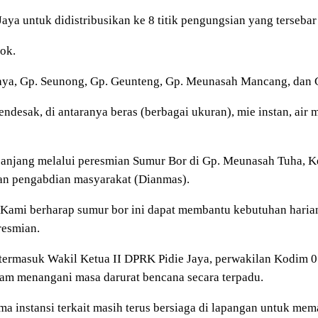
Jaya untuk didistribusikan ke 8 titik pengungsian yang tersebar
ok.
a, Gp. Seunong, Gp. Geunteng, Gp. Meunasah Mancang, dan G
sak, di antaranya beras (berbagai ukuran), mie instan, air m
panjang melalui peresmian Sumur Bor di Gp. Meunasah Tuha, Ke
n pengabdian masyarakat (Dianmas).
a. Kami berharap sumur bor ini dapat membantu kebutuhan hari
resmian.
a, termasuk Wakil Ketua II DPRK Pidie Jaya, perwakilan Kodim 
alam menangani masa darurat bencana secara terpadu.
ama instansi terkait masih terus bersiaga di lapangan untuk mem