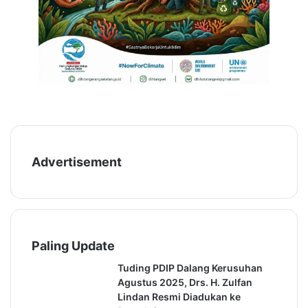
A
N
G
a
H
m
T
a
J
P
a
e
d
m
i
i
S
l
o
i
r
h
Advertisement
o
S
t
e
a
m
n
e
n
t
Paling Update
a
r
Tuding PDIP Dalang Kerusuhan
a
Agustus 2025, Drs. H. Zulfan
Lindan Resmi Diadukan ke