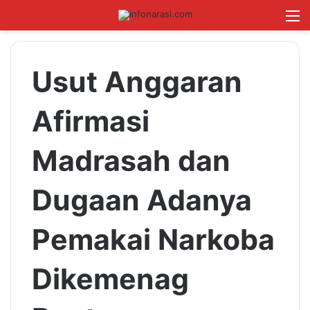
Switch skin
Log In
Cari B
M
Usut Anggaran
Afirmasi
Madrasah dan
Dugaan Adanya
Pemakai Narkoba
Dikemenag