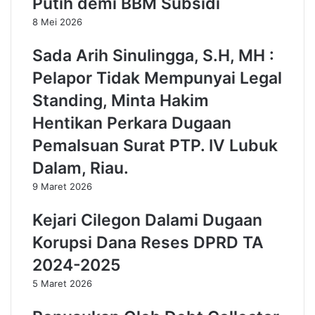
Putih demi BBM Subsidi
r
a
a
n
8 Mei 2026
n
t
s
e
Sada Arih Sinulingga, S.H, MH :
i
n
Pelapor Tidak Mempunyai Legal
,
d
K
i
Standing, Minta Hakim
o
K
n
o
Hentikan Perkara Dugaan
s
t
Pemalsuan Surat PTP. IV Lubuk
e
a
p
T
Dalam, Riau.
K
a
9 Maret 2026
e
n
r
g
Kejari Cilegon Dalami Dugaan
j
e
a
r
Korupsi Dana Reses DPRD TA
W
a
2024-2025
a
n
l
g
5 Maret 2026
p
,
a
P