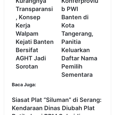
Kurangnya
Konferprovlu
n
l
i
a
Transparansi
b PWI
l
n
, Konsep
Banten di
a
g
i
K
Kerja
Kota
K
o
Walpam
Tangerang,
u
n
r
f
Kejati Banten
Panitia
a
e
Bersifat
Keluarkan
n
r
g
p
AGHT Jadi
Daftar Nama
n
r
Sorotan
Pemilih
y
o
a
v
Sementara
T
l
r
u
Baca Juga:
a
b
n
P
Siasat Plat “Siluman” di Serang:
s
W
p
I
Kendaraan Dinas Diubah Plat
a
B