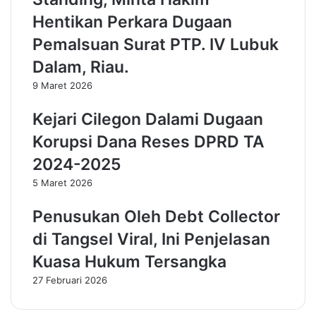
a
k
Hentikan Perkara Dugaan
n
a
g
n
Pemalsuan Surat PTP. IV Lubuk
s
K
Dalam, Riau.
e
e
l
p
9 Maret 2026
u
i
n
n
Kejari Cilegon Dalami Dugaan
t
d
Korupsi Dana Reses DPRD TA
u
a
k
h
2024-2025
S
a
5 Maret 2026
u
n
k
F
Penusukan Oleh Debt Collector
s
i
e
s
di Tangsel Viral, Ini Penjelasan
s
i
Kuasa Hukum Tersangka
k
k
a
T
27 Februari 2026
n
a
P
p