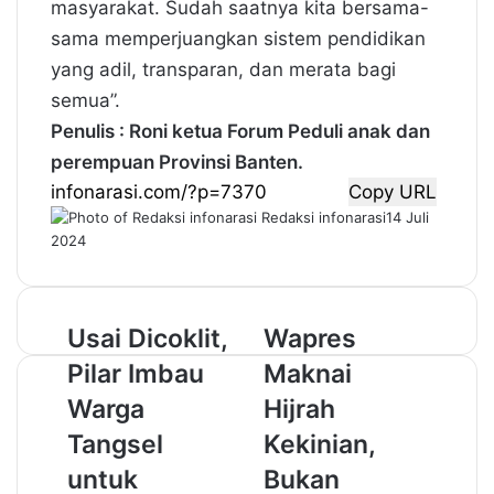
masyarakat. Sudah saatnya kita bersama-
sama memperjuangkan sistem pendidikan
yang adil, transparan, dan merata bagi
semua”.
Penulis : Roni ketua Forum Peduli anak dan
perempuan Provinsi Banten.
Copy URL
Redaksi infonarasi
14 Juli
2024
U
Usai Dicoklit,
W
Wapres
s
a
Pilar Imbau
Maknai
a
p
i
r
Warga
Hijrah
D
e
Tangsel
Kekinian,
i
s
c
M
untuk
Bukan