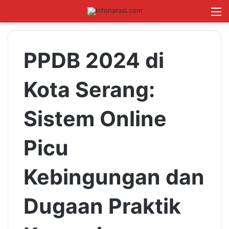
Switch skin
Log In
Cari B
M
PPDB 2024 di
Kota Serang:
Sistem Online
Picu
Kebingungan dan
Dugaan Praktik