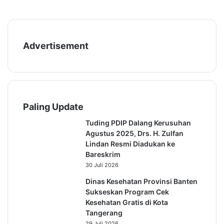
h
i
n
d
a
k
Advertisement
a
n
Paling Update
Tuding PDIP Dalang Kerusuhan
Agustus 2025, Drs. H. Zulfan
Lindan Resmi Diadukan ke
Bareskrim
30 Juli 2026
Dinas Kesehatan Provinsi Banten
Sukseskan Program Cek
Kesehatan Gratis di Kota
Tangerang
29 Juli 2026