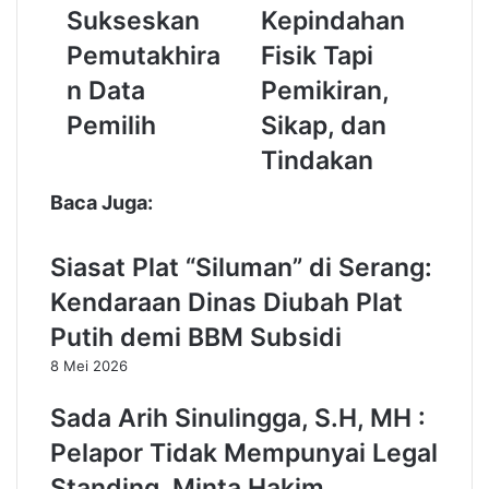
o
a
Sukseskan
Kepindahan
k
k
l
n
Pemutakhira
Fisik Tapi
i
a
n Data
Pemikiran,
t
i
,
H
Pemilih
Sikap, dan
P
i
Tindakan
i
j
l
r
Baca Juga:
a
a
r
h
I
K
Siasat Plat “Siluman” di Serang:
m
e
Kendaraan Dinas Diubah Plat
b
k
a
i
Putih demi BBM Subsidi
u
n
8 Mei 2026
W
i
a
a
Sada Arih Sinulingga, S.H, MH :
r
n
g
,
Pelapor Tidak Mempunyai Legal
a
B
Standing, Minta Hakim
T
u