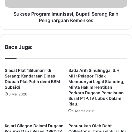
T
r
e
o
r
g
Sukses Program Imunisasi, Bupati Serang Raih
u
r
Penghargaan Kemenkes
s
a
K
m
e
I
r
m
Baca Juga:
j
u
a
n
S
i
a
s
Siasat Plat “Siluman” di
Sada Arih Sinulingga, S.H,
m
a
Serang: Kendaraan Dinas
MH : Pelapor Tidak
a
s
Diubah Plat Putih demi BBM
Mempunyai Legal Standing,
B
Subsidi
Minta Hakim Hentikan
i
Perkara Dugaan Pemalsuan
a
,
8 Mei 2026
Surat PTP. IV Lubuk Dalam,
n
B
Riau.
t
u
9 Maret 2026
u
p
P
a
a
t
Kejari Cilegon Dalami Dugaan
Penusukan Oleh Debt
l
i
Korupsi Dana Reses DPRD TA
Collector di Tangsel Viral, Ini