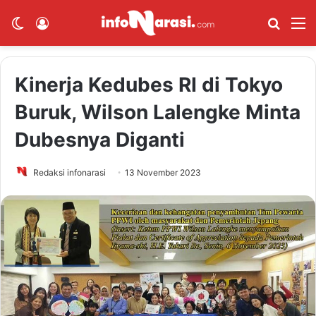
Switch skin
Log In
Cari B
M
Kinerja Kedubes RI di Tokyo
Buruk, Wilson Lalengke Minta
Dubesnya Diganti
Redaksi infonarasi
13 November 2023