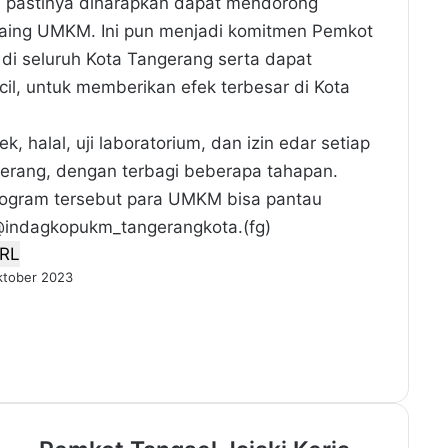
, pastinya diharapkan dapat mendorong
saing UMKM. Ini pun menjadi komitmen Pemkot
 seluruh Kota Tangerang serta dapat
cil, untuk memberikan efek terbesar di Kota
k, halal, uji laboratorium, dan izin edar setiap
rang, dengan terbagi beberapa tahapan.
program tersebut para UMKM bisa pantau
m @indagkopukm_tangerangkota.(fg)
RL
ktober 2023
P