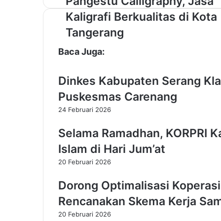
Pangestu Calligraphy, Jasa
a
Kaligrafi Berkualitas di Kota
n
g
Tangerang
e
s
Baca Juga:
t
u
Dinkes Kabupaten Serang Klar
C
a
Puskesmas Carenang
l
24 Februari 2026
l
i
Selama Ramadhan, KORPRI Ka
g
r
Islam di Hari Jum’at
a
20 Februari 2026
p
h
Dorong Optimalisasi Koperas
y
,
Rencanakan Skema Kerja Sa
J
20 Februari 2026
a