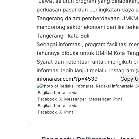
“Lewat seluruh program yang dihadirkan
perluasan pasar dan peningkatan daya 
Tangerang dalam pemberdayaan UMKM di
mendorong sektor ekonomi dari lini terke
Tangerang,” kata Suli.
Sebagai informasi, program fasilitasi mere
tahunnya dibuka untuk UMKM Kota Tange
Syarat dan ketentuan untuk mengikuti 
informasi lebih lanjut melalui Instagra
Copy U
Redaksi infonarasi
4 O
Bagikan berita ini via:
Facebook
X
Messenger
Messenger
Print
Bagikan berita ini via:
Facebook
X
Print
P