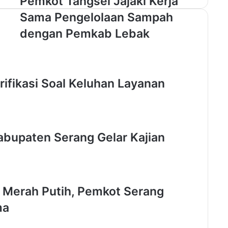
Pemkot Tangsel Jajaki Kerja
e
Sama Pengelolaan Sampah
m
k
dengan Pemkab Lebak
o
t
T
a
ifikasi Soal Keluhan Layanan
n
g
s
e
l
bupaten Serang Gelar Kajian
J
a
j
a
k
i Merah Putih, Pemkot Serang
i
K
ma
e
r