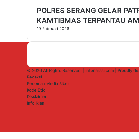
s
POLRES SERANG GELAR PATR
a
K
KAMTIBMAS TERPANTAU AM
a
19 Februari 2026
l
i
g
r
a
f
i
© 2026 All Rights Reserved |
infonarasi.com
| Proudly d
B
Redaksi
e
Pedoman Media Siber
r
Kode Etik
k
Disclaimer
u
Info Iklan
a
Facebook
l
X
i
YouTube
t
Instagram
a
Facebook
X
Messenger
Messenger
Print