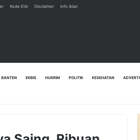
er
Kode Etik
Disclaimer
Info Iklan
 BANTEN
EKBIS
HUKRIM
POLITIK
KESEHATAN
ADVERT
a Saing, Ribuan