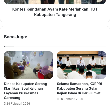
l
i
a
n
Kontes Keindahan Ayam Kate Meriahkan HUT
d
d
Kabupaten Tangerang
a
a
n
h
B
a
a
n
Baca Juga:
t
A
i
y
k
a
N
m
a
K
s
a
i
t
o
e
n
M
Dinkes Kabupaten Serang
Selama Ramadhan, KORPRI
a
e
Klarifikasi Soal Keluhan
Kabupaten Serang Gelar
l
r
Layanan Puskesmas
Kajian Islam di Hari Jum’at
,
i
Carenang
20 Februari 2026
P
a
24 Februari 2026
j
h