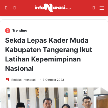
Switch skin
Log In
Cari B
M
Trending
Sekda Lepas Kader Muda
Kabupaten Tangerang Ikut
Latihan Kepemimpinan
Nasional
Redaksi infonarasi
3 Oktober 2023