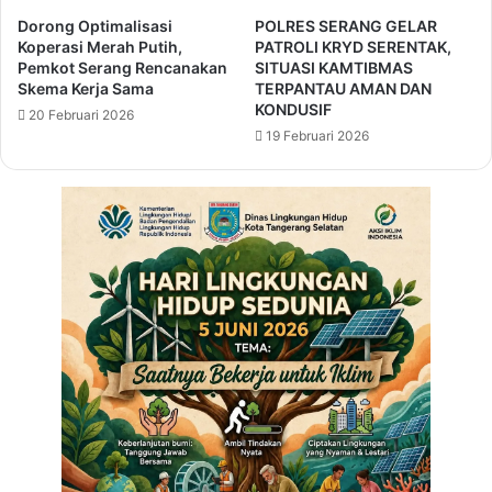
B
k
Dorong Optimalisasi
POLRES SERANG GELAR
u
a
Koperasi Merah Putih,
PATROLI KRYD SERENTAK,
p
n
Pemkot Serang Rencanakan
SITUASI KAMTIBMAS
a
H
Skema Kerja Sama
TERPANTAU AMAN DAN
t
U
KONDUSIF
20 Februari 2026
i
T
19 Februari 2026
:
K
M
a
a
b
r
u
i
p
B
a
e
t
r
e
s
n
i
T
n
a
e
n
r
g
g
e
i
r
d
a