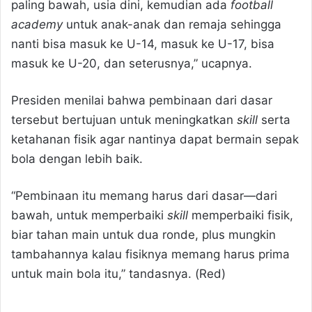
paling bawah, usia dini, kemudian ada
football
academy
untuk anak-anak dan remaja sehingga
nanti bisa masuk ke U-14, masuk ke U-17, bisa
masuk ke U-20, dan seterusnya,” ucapnya.
Presiden menilai bahwa pembinaan dari dasar
tersebut bertujuan untuk meningkatkan
skill
serta
ketahanan fisik agar nantinya dapat bermain sepak
bola dengan lebih baik.
“Pembinaan itu memang harus dari dasar—dari
bawah, untuk memperbaiki
skill
memperbaiki fisik,
biar tahan main untuk dua ronde, plus mungkin
tambahannya kalau fisiknya memang harus prima
untuk main bola itu,” tandasnya. (Red)