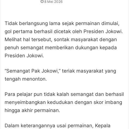
8 Mei 2026
Tidak berlangsung lama sejak permainan dimulai,
gol pertama berhasil dicetak oleh Presiden Jokowi.
Melihat hal tersebut, sontak masyarakat dengan
penuh semangat memberikan dukungan kepada
Presiden Jokowi.
“Semangat Pak Jokowi,” teriak masyarakat yang
tengah menonton.
Para pelajar pun tidak kalah semangat dan berhasil
menyeimbangkan kedudukan dengan skor imbang
hingga akhir permainan.
Dalam keterangannya usai permainan, Kepala