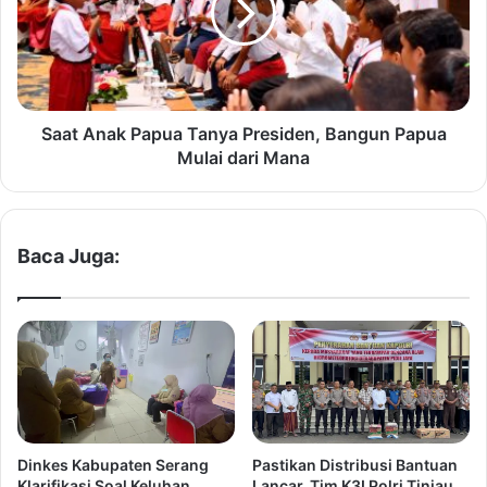
l
A
u
n
r
a
k
k
a
P
n
a
Saat Anak Papua Tanya Presiden, Bangun Papua
B
p
Mulai dari Mana
a
u
n
a
t
T
u
a
Baca Juga:
a
n
n
y
P
a
a
P
n
r
g
e
a
s
n
i
C
d
Dinkes Kabupaten Serang
Pastikan Distribusi Bantuan
B
e
Klarifikasi Soal Keluhan
Lancar, Tim K3I Polri Tinjau