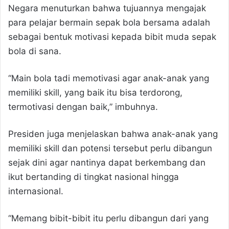
Negara menuturkan bahwa tujuannya mengajak
para pelajar bermain sepak bola bersama adalah
sebagai bentuk motivasi kepada bibit muda sepak
bola di sana.
“Main bola tadi memotivasi agar anak-anak yang
memiliki skill, yang baik itu bisa terdorong,
termotivasi dengan baik,” imbuhnya.
Presiden juga menjelaskan bahwa anak-anak yang
memiliki skill dan potensi tersebut perlu dibangun
sejak dini agar nantinya dapat berkembang dan
ikut bertanding di tingkat nasional hingga
internasional.
“Memang bibit-bibit itu perlu dibangun dari yang