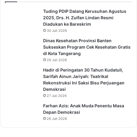
Tuding PDIP Dalang Kerusuhan Agustus
2025, Drs. H. Zulfan Lindan Resmi
Diadukan ke Bareskrim
30 Juli 2026
Dinas Kesehatan Provinsi Banten
Sukseskan Program Cek Kesehatan Gratis
di Kota Tangerang
29 Juli 2026
Hadir di Peringatan 30 Tahun Kudatuli,
Sarifah Ainun Jariyah: Teatrikal
Rekonstruksi Ini Saksi Bisu Perjuangan
Demokrasi
27 Juli 2026
Farhan Azis: Anak Muda Penentu Masa
Depan Demokrasi
26 Juli 2026