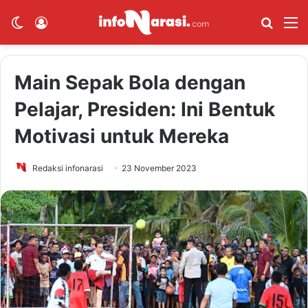
Switch skin
Log In
Cari B
M
Main Sepak Bola dengan
Pelajar, Presiden: Ini Bentuk
Motivasi untuk Mereka
Redaksi infonarasi
23 November 2023