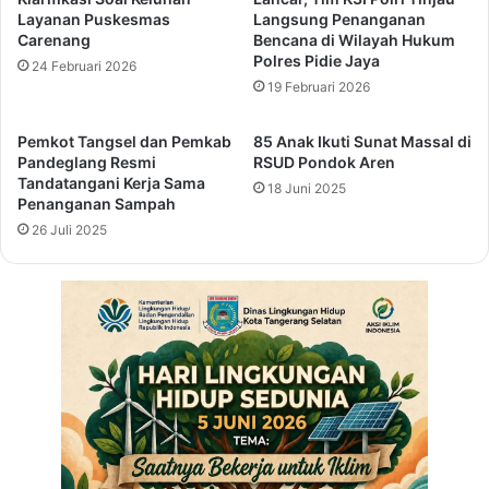
P
n
Layanan Puskesmas
Langsung Penanganan
d
,
Carenang
Bencana di Wilayah Hukum
i
B
Polres Pidie Jaya
24 Februari 2026
B
a
19 Februari 2026
i
n
a
g
Pemkot Tangsel dan Pemkab
85 Anak Ikuti Sunat Massal di
k
u
Pandeglang Resmi
RSUD Pondok Aren
N
n
Tandatangani Kerja Sama
18 Juni 2025
u
P
Penanganan Sampah
m
a
26 Juli 2025
f
p
o
u
r
a
M
u
l
a
i
d
a
r