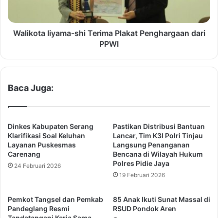
f
t
o
a
r
I
d
i
Walikota Iiyama-shi Terima Plakat Penghargaan dari
U
y
PPWI
n
a
i
m
v
a
e
-
Baca Juga:
r
s
s
h
i
i
t
T
Dinkes Kabupaten Serang
Pastikan Distribusi Bantuan
y
e
Klarifikasi Soal Keluhan
Lancar, Tim K3I Polri Tinjau
,
r
Layanan Puskesmas
Langsung Penanganan
M
Carenang
Bencana di Wilayah Hukum
i
Polres Pidie Jaya
e
m
24 Februari 2026
n
a
19 Februari 2026
k
P
e
l
Pemkot Tangsel dan Pemkab
85 Anak Ikuti Sunat Massal di
u
a
Pandeglang Resmi
RSUD Pondok Aren
S
k
Tandatangani Kerja Sama