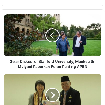
G
e
l
a
r
D
i
s
k
u
Gelar Diskusi di Stanford University, Menkeu Sri
s
Mulyani Paparkan Peran Penting APBN
i
d
W
i
a
S
l
t
i
a
k
n
o