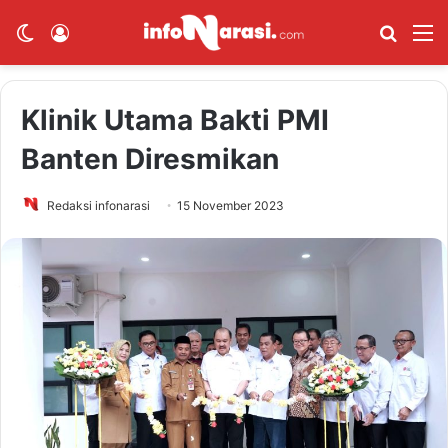
Switch skin
Log In
Cari B
M
Klinik Utama Bakti PMI
Banten Diresmikan
Redaksi infonarasi
15 November 2023