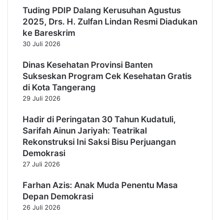
a
a
Tuding PDIP Dalang Kerusuhan Agustus
k
n
2025, Drs. H. Zulfan Lindan Resmi Diadukan
P
ke Bareskrim
a
30 Juli 2026
n
d
Dinas Kesehatan Provinsi Banten
e
Sukseskan Program Cek Kesehatan Gratis
g
di Kota Tangerang
l
29 Juli 2026
a
n
Hadir di Peringatan 30 Tahun Kudatuli,
g
Sarifah Ainun Jariyah: Teatrikal
Rekonstruksi Ini Saksi Bisu Perjuangan
Demokrasi
27 Juli 2026
Farhan Azis: Anak Muda Penentu Masa
Depan Demokrasi
26 Juli 2026