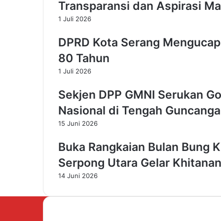
Transparansi dan Aspirasi M
o
v
1 Juli 2026
i
n
DPRD Kota Serang Mengucapk
s
80 Tahun
i
B
1 Juli 2026
a
n
Sekjen DPP GMNI Serukan Go
t
Nasional di Tengah Guncanga
e
n
15 Juni 2026
V
i
Buka Rangkaian Bulan Bung K
r
Serpong Utara Gelar Khitana
g
o
14 Juni 2026
j
a
n
t