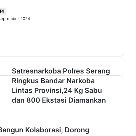
RL
September 2024
S
Satresnarkoba Polres Serang
a
Ringkus Bandar Narkoba
t
r
Lintas Provinsi,24 Kg Sabu
e
dan 800 Ekstasi Diamankan
s
n
a
r
k
Bangun Kolaborasi, Dorong
o