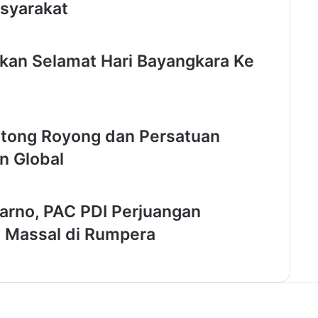
asyarakat
b
a
P
o
an Selamat Hari Bayangkara Ke
l
r
e
s
S
tong Royong dan Persatuan
e
n Global
r
a
n
g
arno, PAC PDI Perjuangan
R
n Massal di Rumpera
i
n
g
k
u
s