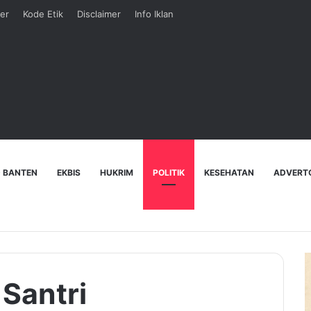
er
Kode Etik
Disclaimer
Info Iklan
 BANTEN
EKBIS
HUKRIM
POLITIK
KESEHATAN
ADVERT
 Santri