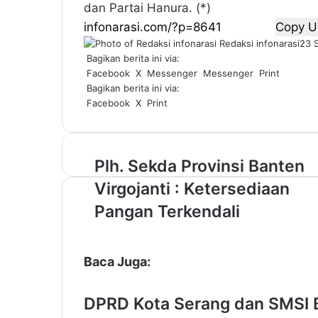
dan Partai Hanura. (*)
Copy U
Redaksi infonarasi
23 
Bagikan berita ini via:
Facebook
X
Messenger
Messenger
Print
Bagikan berita ini via:
Facebook
X
Print
P
Plh. Sekda Provinsi Banten
l
Virgojanti : Ketersediaan
h
.
Pangan Terkendali
S
e
k
Baca Juga:
d
a
P
DPRD Kota Serang dan SMSI 
r