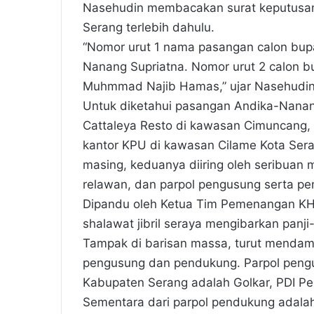
Nasehudin membacakan surat keputusan 
Serang terlebih dahulu.
“Nomor urut 1 nama pasangan calon bupa
Nanang Supriatna. Nomor urut 2 calon b
Muhmmad Najib Hamas,” ujar Nasehudin
Untuk diketahui pasangan Andika-Nanang
Cattaleya Resto di kawasan Cimuncang,
kantor KPU di kawasan Cilame Kota Sera
masing, keduanya diiring oleh seribuan m
relawan, dan parpol pengusung serta p
Dipandu oleh Ketua Tim Pemenangan K
shalawat jibril seraya mengibarkan panj
Tampak di barisan massa, turut mendam
pengusung dan pendukung. Parpol pen
Kabupaten Serang adalah Golkar, PDI P
Sementara dari parpol pendukung adalah