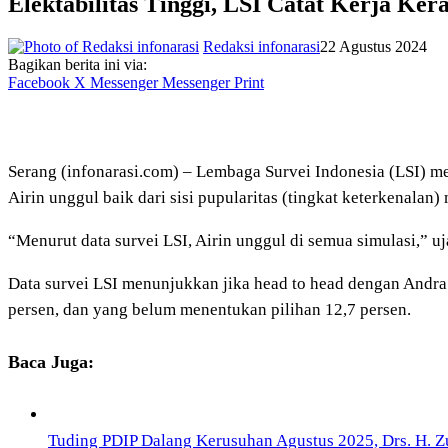
Elektabilitas Tinggi, LSI Catat Kerja Kera
Redaksi infonarasi
22 Agustus 2024
Bagikan berita ini via:
Facebook
X
Messenger
Messenger
Print
Serang (infonarasi.com) – Lembaga Survei Indonesia (LSI) m
Airin unggul baik dari sisi pupularitas (tingkat keterkenalan) 
“Menurut data survei LSI, Airin unggul di semua simulasi,” u
Data survei LSI menunjukkan jika head to head dengan Andra So
persen, dan yang belum menentukan pilihan 12,7 persen.
Baca Juga:
Tuding PDIP Dalang Kerusuhan Agustus 2025, Drs. H. Z