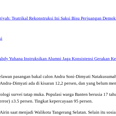
ariyah: Teatrikal Rekonstruksi Ini Saksi Bisu Perjuangan Demok
si
bdy Yuhana Instruksikan Alumni Jaga Konsistensi Gerakan K
 melawan pasangan bakal calon Andra Soni-Dimyati Natakusuma
as Andra-Dimyati ada di kisaran 12,2 persen, dan yang belum me
dologi survei tatap muka. Populasi warga Banten berusia 17 t
rror) ±3.5 persen. Tingkat kepercayaan 95 persen.
 Airin saat menjadi Walikota Tangerang Selatan. Selain itu sosi