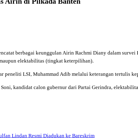
s Airin di Pilkada Banten
encatat berbagai keunggulan Airin Rachmi Diany dalam survei 
maupun elektabilitas (tingkat keterpilihan).
jar peneliti LSI, Muhammad Adib melalui keterangan tertulis k
ni, kandidat calon gubernur dari Partai Gerindra, elektabilita
ulfan Lindan Resmi Diadukan ke Bareskrim