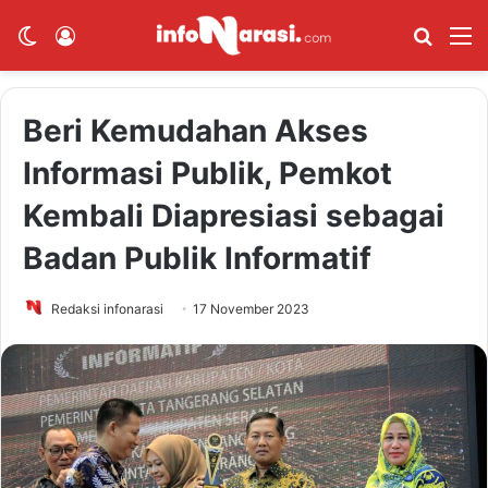
Switch skin
Log In
Cari B
M
Beri Kemudahan Akses
Informasi Publik, Pemkot
Kembali Diapresiasi sebagai
Badan Publik Informatif
Redaksi infonarasi
17 November 2023