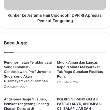
a
e
y
A
a
s
Kunker ke Asrama Haji Cipondoh, DPR RI Apresiasi
k
r
Pemkot Tangerang
H
a
u
m
n
a
i
H
Baca Juga:
d
a
i
j
K
i
e
C
Penghormatan Terakhir bagi
Mudik Aman dan Lancar,
c
i
Sang Diplomat-
Kapolri Minta Masyarakat
a
p
Cendekiawan, Prof. Juwono
Tak Ragu Gunakan Fasilitas
m
Sudarsono Akan
Polri.
o
Disemayamkan di Kemhan
a
n
13 Maret 2026
t
d
29 Maret 2026
a
o
n
h
Antisipasi Banjir Susulan,
POLRES SERANG GELAR
C
,
Pemkot Tangerang Pasang
PATROLI KRYD, ANTISIPASI
i
D
Kisdam Darurat di
C3, BALAP LIAR DAN