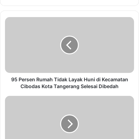
9
5
P
e
r
s
e
n
R
u
95 Persen Rumah Tidak Layak Huni di Kecamatan
m
Cibodas Kota Tangerang Selesai Dibedah
a
h
K
T
u
i
n
d
k
a
e
k
r
L
k