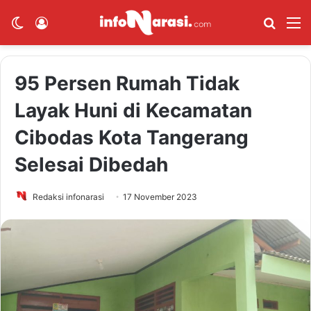
Switch skin
Log In
Cari B
M
95 Persen Rumah Tidak
Layak Huni di Kecamatan
Cibodas Kota Tangerang
Selesai Dibedah
Redaksi infonarasi
17 November 2023