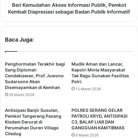
I
a
Beri Kemudahan Akses Informasi Publik, Pemkot
I
h
Kembali Diapresiasi sebagai Badan Publik Informatif
A
a
n
n
u
A
g
k
Baca Juga:
e
s
r
e
a
s
h
I
Penghormatan Terakhir bagi
Mudik Aman dan Lancar,
K
n
Sang Diplomat-
Kapolri Minta Masyarakat
e
f
Cendekiawan, Prof. Juwono
Tak Ragu Gunakan Fasilitas
t
Sudarsono Akan
Polri.
o
Disemayamkan di Kemhan
e
r
13 Maret 2026
r
m
29 Maret 2026
b
a
u
s
Antisipasi Banjir Susulan,
POLRES SERANG GELAR
k
i
Pemkot Tangerang Pasang
PATROLI KRYD, ANTISIPASI
a
P
Kisdam Darurat di
C3, BALAP LIAR DAN
a
u
Perumahan Duren Village
GANGGUAN KAMTIBMAS
n
Ciledug
b
6 Maret 2026