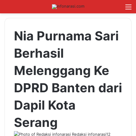
Switch skin
Log In
Cari B
M
Nia Purnama Sari
Berhasil
Melenggang Ke
DPRD Banten dari
Dapil Kota
Serang
Redaksi infonarasi
12