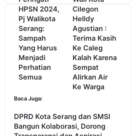
e
a
HPSN 2024,
Cilegon
r
l
i
i
Pj Walikota
Helldy
n
K
Serang:
Agustian :
g
o
a
t
Sampah
Terima Kasih
t
a
Yang Harus
Ke Caleg
i
C
H
i
Menjadi
Kalah Karena
P
l
Perhatian
Sempat
S
e
N
g
Semua
Alirkan Air
2
o
Ke Warga
0
n
2
H
Baca Juga:
4
e
,
l
P
l
DPRD Kota Serang dan SMSI
j
d
Bangun Kolaborasi, Dorong
W
y
a
A