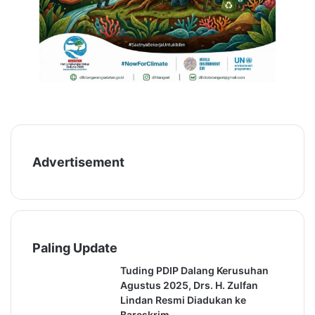
n
A
S
l
e
i
m
r
u
k
a
a
n
A
i
r
K
Advertisement
e
W
a
r
g
a
Paling Update
Tuding PDIP Dalang Kerusuhan
Agustus 2025, Drs. H. Zulfan
Lindan Resmi Diadukan ke
Bareskrim