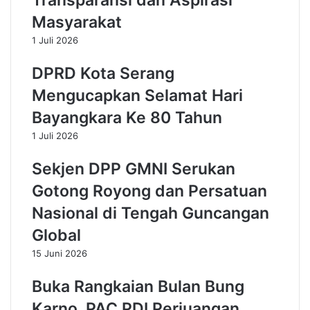
Transparansi dan Aspirasi
l
g
Masyarakat
i
u
k
s
1 Juli 2026
o
t
t
i
DPRD Kota Serang
a
a
Mengucapkan Selamat Hari
S
n
e
:
Bayangkara Ke 80 Tahun
r
T
a
e
1 Juli 2026
n
r
g
i
Sekjen DPP GMNI Serukan
:
m
Gotong Royong dan Persatuan
S
a
a
K
Nasional di Tengah Guncangan
m
a
Global
p
s
a
i
15 Juni 2026
h
h
Y
K
Buka Rangkaian Bulan Bung
a
e
Karno, PAC PDI Perjuangan
n
C