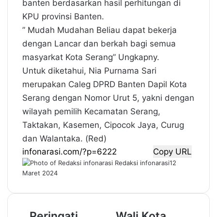
banten berdasarkan hasil perhitungan di
KPU provinsi Banten.
” Mudah Mudahan Beliau dapat bekerja
dengan Lancar dan berkah bagi semua
masyarkat Kota Serang” Ungkapny.
Untuk diketahui, Nia Purnama Sari
merupakan Caleg DPRD Banten Dapil Kota
Serang dengan Nomor Urut 5, yakni dengan
wilayah pemilih Kecamatan Serang,
Taktakan, Kasemen, Cipocok Jaya, Curug
dan Walantaka. (Red)
Copy URL
Redaksi infonarasi
12
Maret 2024
P
Peringati
W
Wali Kota