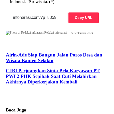
Indonesia Pariwisata. (*)
Copy URL
Redaksi infonarasi
5 September 2024
Airin-Ade Siap Bangun Jalan Poros Desa dan Wisata Banten
Airin-Ade Siap Bangun Jalan Poros Desa dan
Selatan
Wisata Banten Selatan
CJBI Perjuangkan Sinta Bela Karyawan PT PWI 2 PHK
CJBI Perjuangkan Sinta Bela Karyawan PT
Sepihak Saat Cuti Melahirkan Akhirnya Diperkerjakan
PWI 2 PHK Sepihak Saat Cuti Melahirkan
Kembali
Akhirnya Diperkerjakan Kembali
Baca Juga: