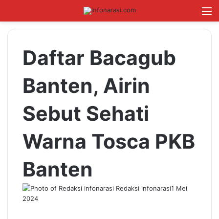
Switch skin
Log In
Cari B
M
Daftar Bacagub
Banten, Airin
Sebut Sehati
Warna Tosca PKB
Banten
Redaksi infonarasi
1 Mei
2024