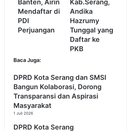
Banten, Airin
Kab.Serang,
l
l
k
k
Mendaftar di
Andika
a
a
PDI
Hazrumy
d
d
a
a
Perjuangan
Tunggal yang
B
K
Daftar ke
a
a
n
b
PKB
t
.
e
S
Baca Juga:
n
e
,
r
DPRD Kota Serang dan SMSI
A
a
i
n
Bangun Kolaborasi, Dorong
r
g
Transparansi dan Aspirasi
i
,
n
A
Masyarakat
M
n
1 Juli 2026
e
d
n
i
DPRD Kota Serang
d
k