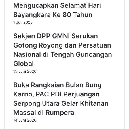
a
a
Mengucapkan Selamat Hari
f
H
Bayangkara Ke 80 Tahun
t
a
a
z
1 Juli 2026
r
r
d
u
Sekjen DPP GMNI Serukan
i
m
Gotong Royong dan Persatuan
P
y
D
T
Nasional di Tengah Guncangan
I
u
P
n
Global
e
g
15 Juni 2026
r
g
j
a
Buka Rangkaian Bulan Bung
u
l
a
y
Karno, PAC PDI Perjuangan
n
a
Serpong Utara Gelar Khitanan
g
n
a
g
Massal di Rumpera
n
D
14 Juni 2026
a
f