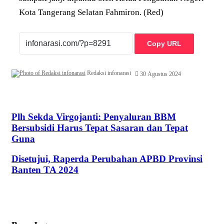
Kota Tangerang Selatan Fahmiron. (Red)
Copy URL
Redaksi infonarasi
30 Agustus 2024
Plh Sekda Virgojanti: Penyaluran BBM Bersubsidi Harus Tepat
Plh Sekda Virgojanti: Penyaluran BBM
Sasaran dan Tepat Guna
Bersubsidi Harus Tepat Sasaran dan Tepat
Guna
Disetujui, Raperda Perubahan APBD Provinsi Banten TA 2024
Disetujui, Raperda Perubahan APBD Provinsi
Banten TA 2024