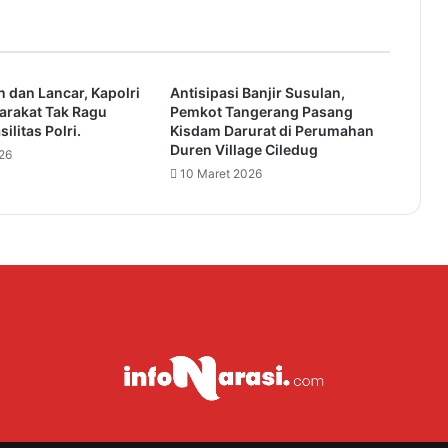
a
C
i
l
 dan Lancar, Kapolri
Antisipasi Banjir Susulan,
e
arakat Tak Ragu
Pemkot Tangerang Pasang
g
ilitas Polri.
Kisdam Darurat di Perumahan
o
Duren Village Ciledug
26
n
10 Maret 2026
I
s
r
o
M
i
'
r
a
j
K
e
p