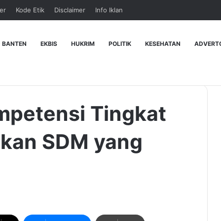
er
Kode Etik
Disclaimer
Info Iklan
 BANTEN
EKBIS
HUKRIM
POLITIK
KESEHATAN
ADVERT
mpetensi Tingkat
takan SDM yang