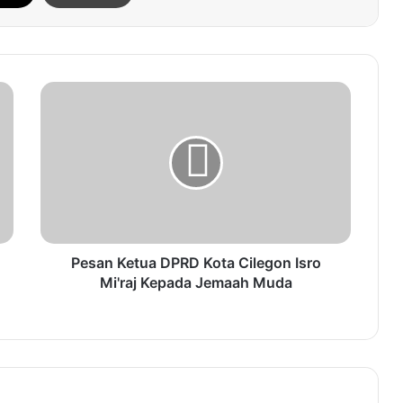
P
e
s
a
n
K
e
t
u
a
Pesan Ketua DPRD Kota Cilegon Isro
D
Mi'raj Kepada Jemaah Muda
P
R
D
K
o
t