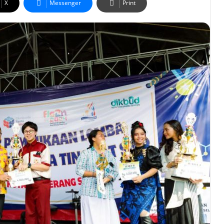
X
Messenger
Print