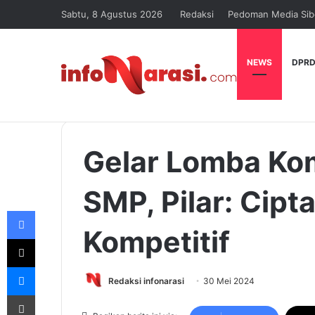
Sabtu, 8 Agustus 2026
Redaksi
Pedoman Media Sib
NEWS
DPRD
Gelar Lomba Ko
SMP, Pilar: Cip
Facebook
Kompetitif
X
Messenger
Redaksi infonarasi
30 Mei 2024
Print