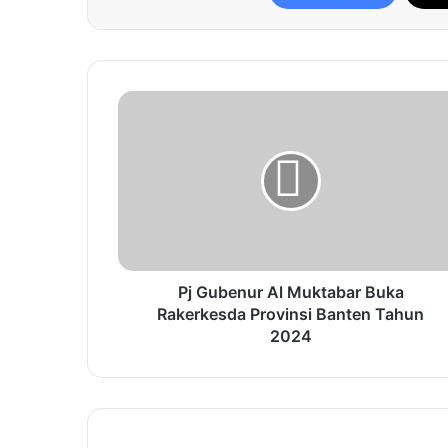
P
j
G
u
b
e
n
u
r
A
Pj Gubenur Al Muktabar Buka
l
Rakerkesda Provinsi Banten Tahun
M
2024
u
k
t
a
b