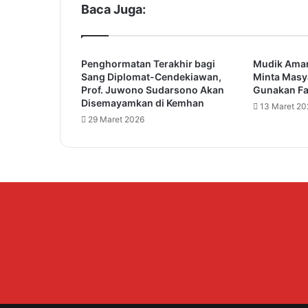
a
Baca Juga:
r
B
u
Penghormatan Terakhir bagi
Mudik Aman
k
Sang Diplomat-Cendekiawan,
Minta Masy
a
Prof. Juwono Sudarsono Akan
Gunakan Fas
R
Disemayamkan di Kemhan
13 Maret 20
a
29 Maret 2026
k
e
r
k
e
s
d
a
P
r
o
v
i