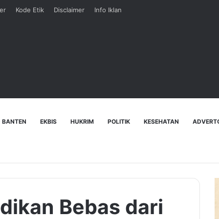
er
Kode Etik
Disclaimer
Info Iklan
 BANTEN
EKBIS
HUKRIM
POLITIK
KESEHATAN
ADVERT
dikan Bebas dari