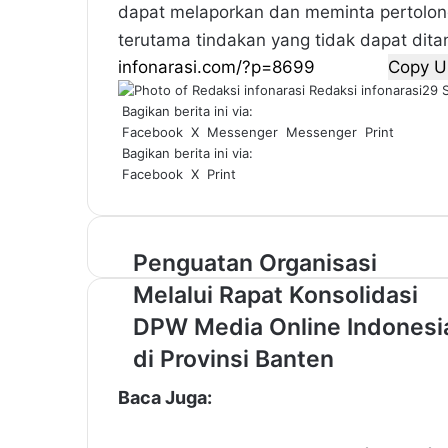
dapat melaporkan dan meminta pertolong
terutama tindakan yang tidak dapat ditan
Copy U
Redaksi infonarasi
29 
Bagikan berita ini via:
Facebook
X
Messenger
Messenger
Print
Bagikan berita ini via:
Facebook
X
Print
P
Penguatan Organisasi
e
Melalui Rapat Konsolidasi
n
g
DPW Media Online Indonesi
u
di Provinsi Banten
a
t
Baca Juga:
a
n
O