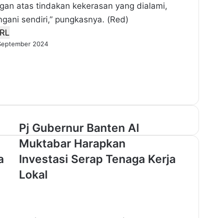
an atas tindakan kekerasan yang dialami,
gani sendiri,” pungkasnya. (Red)
RL
September 2024
P
Pj Gubernur Banten Al
j
Muktabar Harapkan
G
u
a
Investasi Serap Tenaga Kerja
b
Lokal
e
r
n
u
r