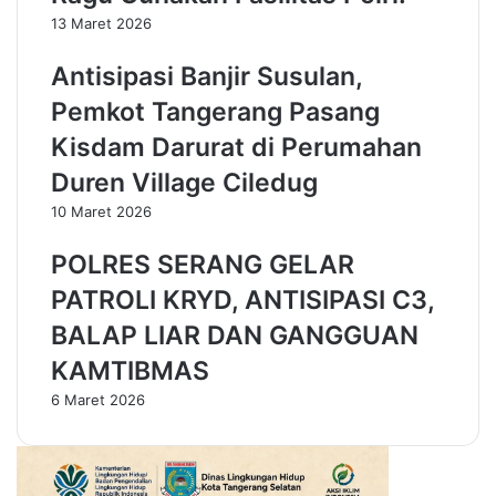
r
S
13 Maret 2026
a
e
p
r
Antisipasi Banjir Susulan,
k
e
Pemkot Tangerang Pasang
a
n
n
t
Kisdam Darurat di Perumahan
G
a
u
k
Duren Village Ciledug
r
10 Maret 2026
u
C
POLRES SERANG GELAR
i
p
PATROLI KRYD, ANTISIPASI C3,
t
BALAP LIAR DAN GANGGUAN
a
k
KAMTIBMAS
a
6 Maret 2026
n
G
e
n