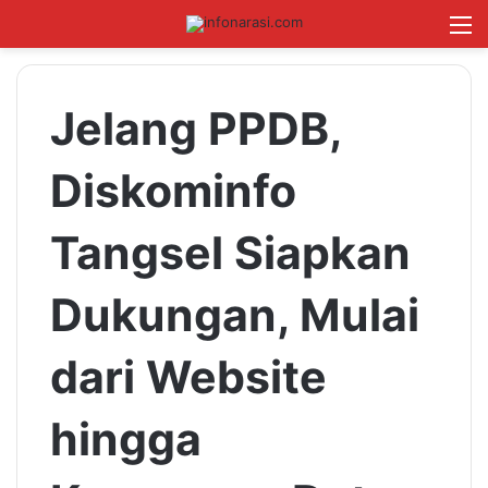
Switch skin
Log In
Cari B
M
Jelang PPDB,
Diskominfo
Tangsel Siapkan
Dukungan, Mulai
dari Website
hingga