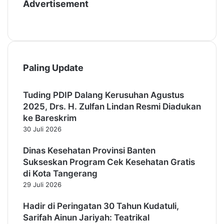
Advertisement
r
b
u
d
a
y
Paling Update
a
d
a
Tuding PDIP Dalang Kerusuhan Agustus
n
2025, Drs. H. Zulfan Lindan Resmi Diadukan
C
ke Bareskrim
e
30 Juli 2026
r
d
Dinas Kesehatan Provinsi Banten
a
Sukseskan Program Cek Kesehatan Gratis
s
di Kota Tangerang
29 Juli 2026
Hadir di Peringatan 30 Tahun Kudatuli,
Sarifah Ainun Jariyah: Teatrikal