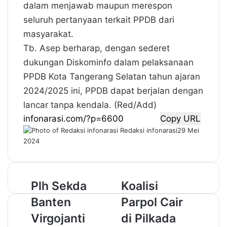
dalam menjawab maupun merespon
seluruh pertanyaan terkait PPDB dari
masyarakat.
Tb. Asep berharap, dengan sederet
dukungan Diskominfo dalam pelaksanaan
PPDB Kota Tangerang Selatan tahun ajaran
2024/2025 ini, PPDB dapat berjalan dengan
lancar tanpa kendala. (Red/Add)
Copy URL
Redaksi infonarasi
29 Mei
2024
P
Plh Sekda
K
Koalisi
l
o
Banten
Parpol Cair
h
a
S
l
Virgojanti
di Pilkada
e
i