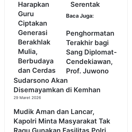
Harapkan
Serentak
k
s
d
i
Guru
Baca Juga:
a
P
Ciptakan
B
a
a
r
Generasi
Penghormatan
n
p
Berakhlak
Terakhir bagi
t
o
e
l
Mulia,
Sang Diplomat-
n
C
Berbudaya
Cendekiawan,
V
a
i
i
dan Cerdas
Prof. Juwono
r
r
Sudarsono Akan
g
d
o
i
Disemayamkan di Kemhan
j
P
29 Maret 2026
a
i
n
l
Mudik Aman dan Lancar,
t
k
i
a
Kapolri Minta Masyarakat Tak
H
d
Ragu Gunakan Fasilitas Polri.
a
a