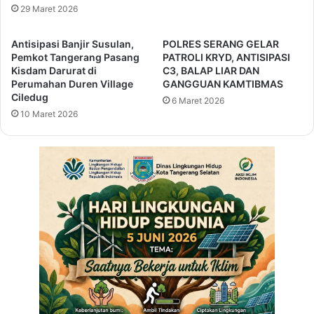
m
h
29 Maret 2026
o
a
T
r
Antisipasi Banjir Susulan,
POLRES SERANG GELAR
i
g
Pemkot Tangerang Pasang
PATROLI KRYD, ANTISIPASI
t
a
Kisdam Darurat di
C3, BALAP LIAR DAN
i
a
Perumahan Duren Village
GANGGUAN KAMTIBMAS
p
Ciledug
n
6 Maret 2026
a
P
10 Maret 2026
n
4
S
G
i
N
s
d
w
a
a
r
d
i
i
B
S
N
P
N
M
R
B
I
2