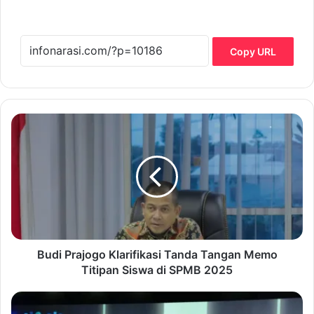
Copy URL
B
u
d
i
P
r
a
j
o
g
Budi Prajogo Klarifikasi Tanda Tangan Memo
o
Titipan Siswa di SPMB 2025
K
l
P
a
e