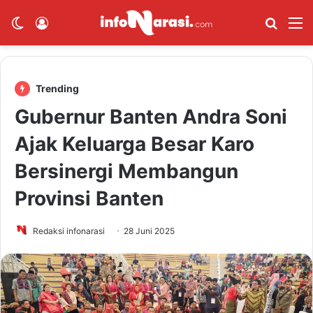
Switch skin
Log In
Cari B
M
Trending
Gubernur Banten Andra Soni
Ajak Keluarga Besar Karo
Bersinergi Membangun
Provinsi Banten
Redaksi infonarasi
28 Juni 2025