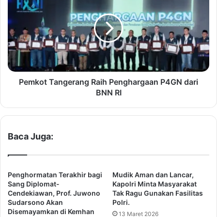
r
m
i
k
f
o
i
t
k
T
a
a
s
n
i
g
Pemkot Tangerang Raih Penghargaan P4GN dari
T
e
BNN RI
a
r
n
a
d
n
a
g
Baca Juga:
T
R
a
a
n
i
g
h
Penghormatan Terakhir bagi
Mudik Aman dan Lancar,
a
P
Sang Diplomat-
Kapolri Minta Masyarakat
n
e
Cendekiawan, Prof. Juwono
Tak Ragu Gunakan Fasilitas
M
Sudarsono Akan
Polri.
n
Disemayamkan di Kemhan
e
g
13 Maret 2026