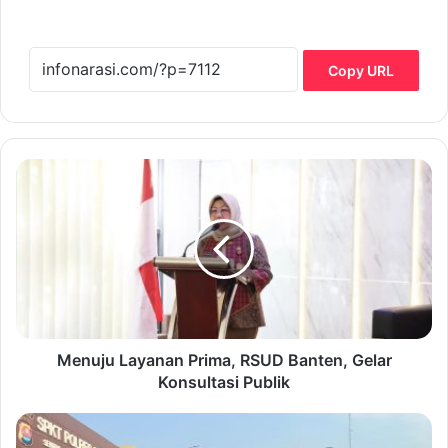
Copy URL
M
e
n
u
j
u
L
a
y
a
Menuju Layanan Prima, RSUD Banten, Gelar
n
Konsultasi Publik
a
n
H
P
U