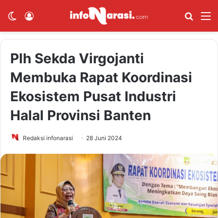
Switch skin
Log In
Cari B
M
Plh Sekda Virgojanti
Membuka Rapat Koordinasi
Ekosistem Pusat Industri
Halal Provinsi Banten
Redaksi infonarasi
28 Juni 2024