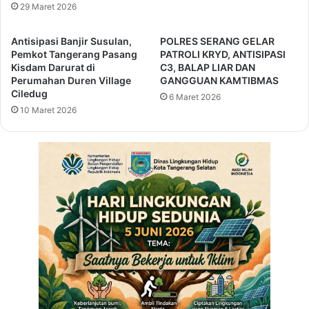
K
e
29 Maret 2026
o
s
n
S
Antisipasi Banjir Susulan,
POLRES SERANG GELAR
s
e
Pemkot Tangerang Pasang
PATROLI KRYD, ANTISIPASI
u
r
Kisdam Darurat di
C3, BALAP LIAR DAN
l
a
Perumahan Duren Village
GANGGUAN KAMTIBMAS
t
Ciledug
n
6 Maret 2026
a
g
10 Maret 2026
s
L
i
a
P
k
u
s
b
a
l
n
i
a
k
k
a
n
O
l
a