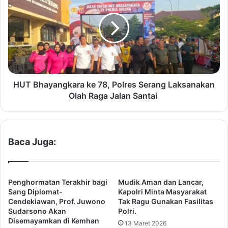
r
T
i
B
m
h
a
a
,
y
R
a
S
n
U
g
HUT Bhayangkara ke 78, Polres Serang Laksanakan
D
k
Olah Raga Jalan Santai
B
a
a
r
n
a
t
k
Baca Juga:
e
e
n
7
,
8
G
,
Penghormatan Terakhir bagi
Mudik Aman dan Lancar,
e
P
Sang Diplomat-
Kapolri Minta Masyarakat
l
o
Cendekiawan, Prof. Juwono
Tak Ragu Gunakan Fasilitas
a
Sudarsono Akan
Polri.
l
Disemayamkan di Kemhan
r
r
13 Maret 2026