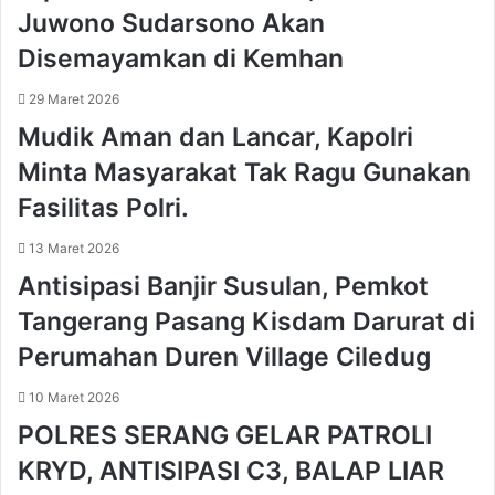
A
M
Juwono Sudarsono Akan
j
i
Disemayamkan di Kemhan
a
n
k
t
29 Maret 2026
T
a
Mudik Aman dan Lancar, Kapolri
e
P
r
o
Minta Masyarakat Tak Ragu Gunakan
a
l
p
r
Fasilitas Polri.
k
e
a
s
13 Maret 2026
n
d
Antisipasi Banjir Susulan, Pemkot
P
a
Tangerang Pasang Kisdam Darurat di
o
n
l
P
Perumahan Duren Village Ciledug
a
e
H
m
10 Maret 2026
i
k
POLRES SERANG GELAR PATROLI
d
o
u
t
KRYD, ANTISIPASI C3, BALAP LIAR
p
T