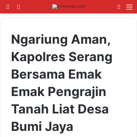
Switch skin
Log In
Cari B
M
Ngariung Aman,
Kapolres Serang
Bersama Emak
Emak Pengrajin
Tanah Liat Desa
Bumi Jaya