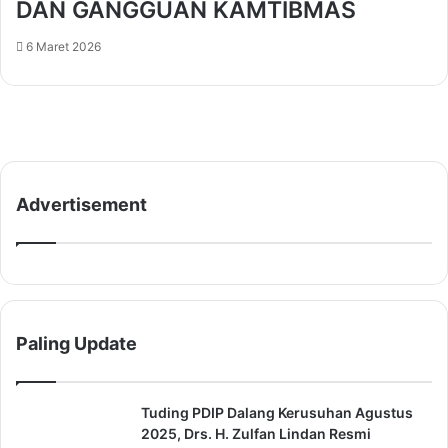
DAN GANGGUAN KAMTIBMAS
S
i
e
n
6 Maret 2026
h
g
a
k
t
a
t
k
a
n
S
Advertisement
i
n
e
r
g
i
Paling Update
t
a
s
Tuding PDIP Dalang Kerusuhan Agustus
2025, Drs. H. Zulfan Lindan Resmi