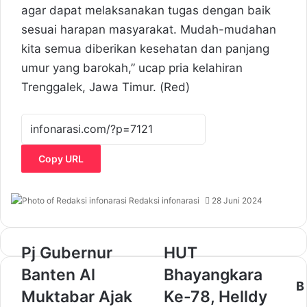
agar dapat melaksanakan tugas dengan baik
sesuai harapan masyarakat. Mudah-mudahan
kita semua diberikan kesehatan dan panjang
umur yang barokah,” ucap pria kelahiran
Trenggalek, Jawa Timur. (Red)
Copy URL
Redaksi infonarasi
28 Juni 2024
P
Pj Gubernur
H
HUT
j
U
Banten Al
Bhayangkara
G
T
B
u
B
Muktabar Ajak
Ke-78, Helldy
b
h