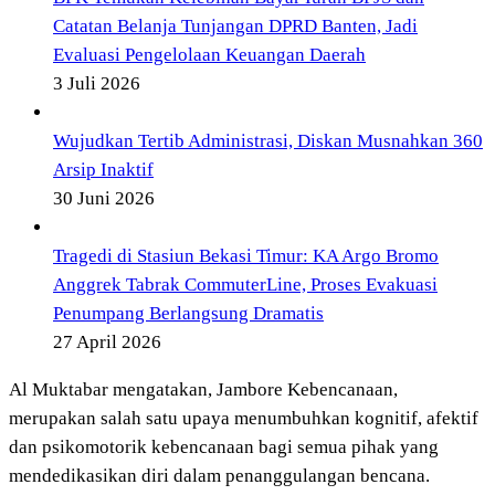
Catatan Belanja Tunjangan DPRD Banten, Jadi
Evaluasi Pengelolaan Keuangan Daerah
3 Juli 2026
Wujudkan Tertib Administrasi, Diskan Musnahkan 360
Arsip Inaktif
30 Juni 2026
Tragedi di Stasiun Bekasi Timur: KA Argo Bromo
Anggrek Tabrak CommuterLine, Proses Evakuasi
Penumpang Berlangsung Dramatis
27 April 2026
Al Muktabar mengatakan, Jambore Kebencanaan,
merupakan salah satu upaya menumbuhkan kognitif, afektif
dan psikomotorik kebencanaan bagi semua pihak yang
mendedikasikan diri dalam penanggulangan bencana.