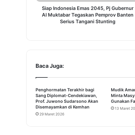
n
e
Siap Indonesia Emas 2045, Pj Gubernur
s
Al Muktabar Tegaskan Pemprov Banten
i
Serius Tangani Stunting
a
E
m
a
s
2
0
Baca Juga:
4
5
,
Penghormatan Terakhir bagi
Mudik Aman
P
Sang Diplomat-Cendekiawan,
Minta Masy
j
Prof. Juwono Sudarsono Akan
Gunakan Fas
G
Disemayamkan di Kemhan
13 Maret 2
u
29 Maret 2026
b
e
r
n