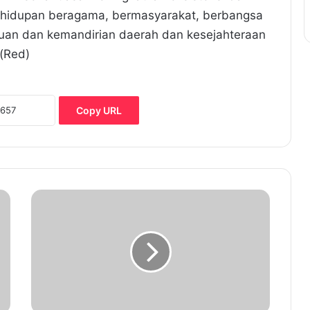
kehidupan beragama, bermasyarakat, berbangsa
uan dan kemandirian daerah dan kesejahteraan
(Red)
Copy URL
P
e
m
p
r
o
v
B