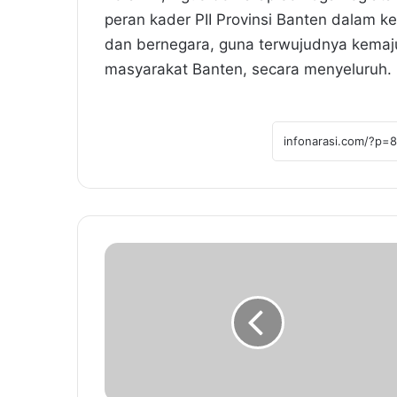
peran kader PII Provinsi Banten dalam 
dan bernegara, guna terwujudnya kemaj
masyarakat Banten, secara menyeluruh. 
S
i
a
p
I
n
d
o