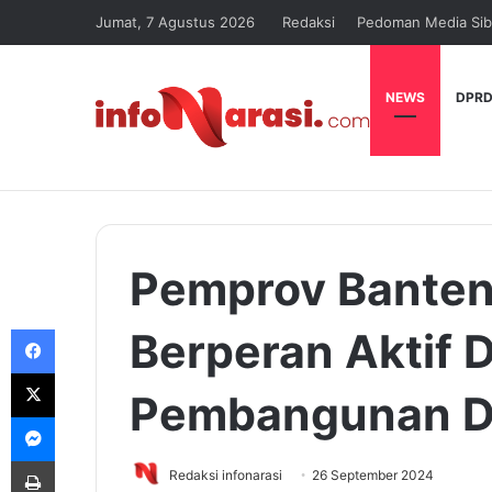
Jumat, 7 Agustus 2026
Redaksi
Pedoman Media Sib
NEWS
DPRD
Pemprov Banten
Facebook
Berperan Aktif 
X
Pembangunan D
Messenger
Print
Redaksi infonarasi
26 September 2024