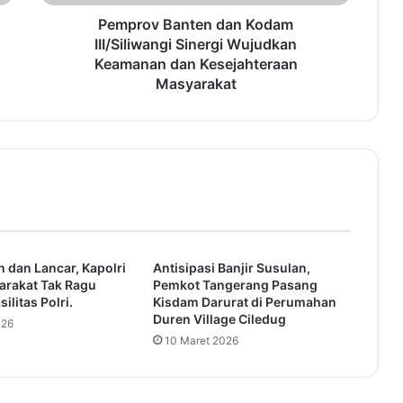
a
n
Pemprov Banten dan Kodam
t
III/Siliwangi Sinergi Wujudkan
e
Keamanan dan Kesejahteraan
n
Masyarakat
d
a
n
K
o
d
a
m
I
 dan Lancar, Kapolri
Antisipasi Banjir Susulan,
I
arakat Tak Ragu
Pemkot Tangerang Pasang
I
ilitas Polri.
Kisdam Darurat di Perumahan
/
Duren Village Ciledug
026
S
10 Maret 2026
i
l
i
w