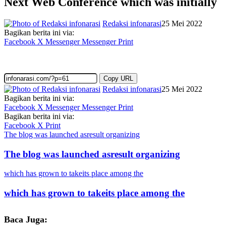
Next Web Conference which was initially
Redaksi infonarasi
25 Mei 2022
Bagikan berita ini via:
Facebook
X
Messenger
Messenger
Print
Copy URL
Redaksi infonarasi
25 Mei 2022
Bagikan berita ini via:
Facebook
X
Messenger
Messenger
Print
Bagikan berita ini via:
Facebook
X
Print
The blog was launched asresult organizing
The blog was launched asresult organizing
which has grown to takeits place among the
which has grown to takeits place among the
Baca Juga: