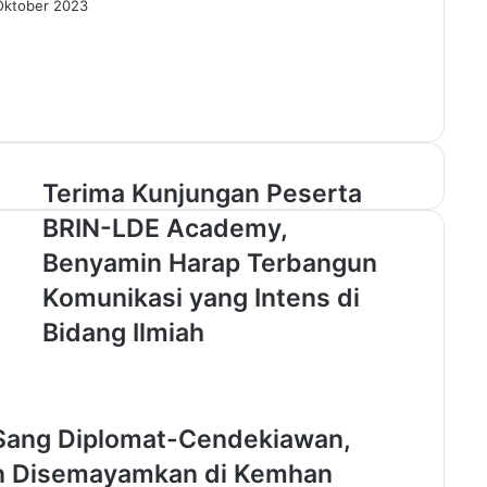
Oktober 2023
T
Terima Kunjungan Peserta
e
BRIN-LDE Academy,
r
i
Benyamin Harap Terbangun
m
Komunikasi yang Intens di
a
K
Bidang Ilmiah
u
n
j
u
 Sang Diplomat-Cendekiawan,
n
g
an Disemayamkan di Kemhan
a