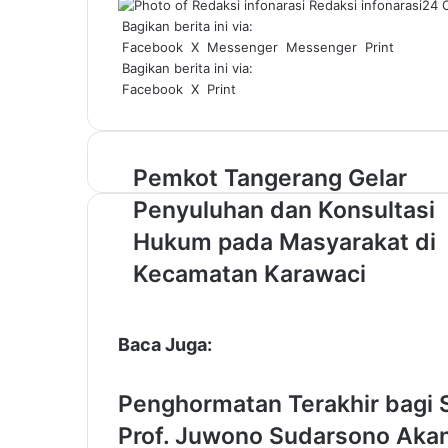
Redaksi infonarasi
24 
Bagikan berita ini via:
Facebook
X
Messenger
Messenger
Print
Bagikan berita ini via:
Facebook
X
Print
P
Pemkot Tangerang Gelar
e
Penyuluhan dan Konsultasi
m
k
Hukum pada Masyarakat di
o
Kecamatan Karawaci
t
T
a
n
Baca Juga:
g
e
Penghormatan Terakhir bagi
r
a
Prof. Juwono Sudarsono Ak
n