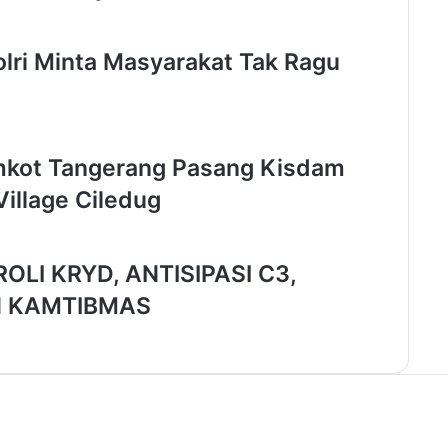
n
P
lri Minta Masyarakat Tak Ragu
e
s
e
r
t
Pemkot Tangerang Pasang Kisdam
a
B
illage Ciledug
R
I
N
LI KRYD, ANTISIPASI C3,
-
L
N KAMTIBMAS
D
E
A
c
a
d
e