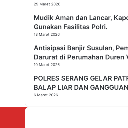
29 Maret 2026
g
G
Mudik Aman dan Lancar, Kapo
e
l
Gunakan Fasilitas Polri.
a
13 Maret 2026
r
P
Antisipasi Banjir Susulan, 
e
n
Darurat di Perumahan Duren V
y
10 Maret 2026
u
l
POLRES SERANG GELAR PATRO
u
h
BALAP LIAR DAN GANGGUA
a
6 Maret 2026
n
d
a
n
K
o