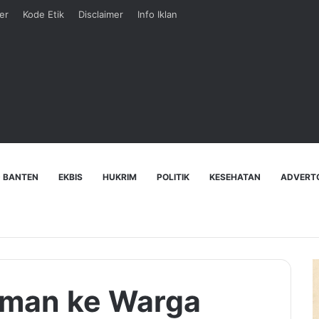
er
Kode Etik
Disclaimer
Info Iklan
 BANTEN
EKBIS
HUKRIM
POLITIK
KESEHATAN
ADVERT
man ke Warga