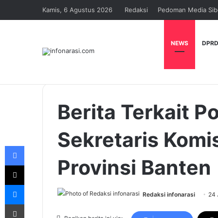
Kamis, 6 Agustus 2026
Redaksi
Pedoman Media Sib
NEWS
DPRD
Berita Terkait 
Sekretaris Komis
Facebook
Provinsi Banten
X
Messenger
Redaksi infonarasi
24 
Print