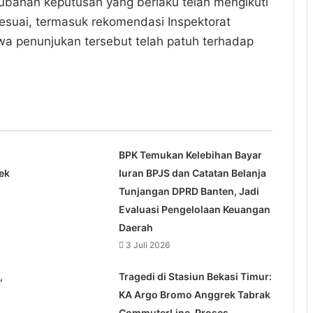
bahan keputusan yang berlaku telah mengikuti
esuai, termasuk rekomendasi Inspektorat
a penunjukan tersebut telah patuh terhadap
BPK Temukan Kelebihan Bayar
ek
Iuran BPJS dan Catatan Belanja
Tunjangan DPRD Banten, Jadi
Evaluasi Pengelolaan Keuangan
Daerah
3 Juli 2026
,
Tragedi di Stasiun Bekasi Timur:
KA Argo Bromo Anggrek Tabrak
CommuterLine, Proses