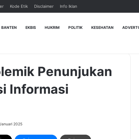
er
Kode Etik
Disclaimer
Info Iklan
 BANTEN
EKBIS
HUKRIM
POLITIK
KESEHATAN
ADVERT
Polemik Penunjukan
i Informasi
Januari 2025