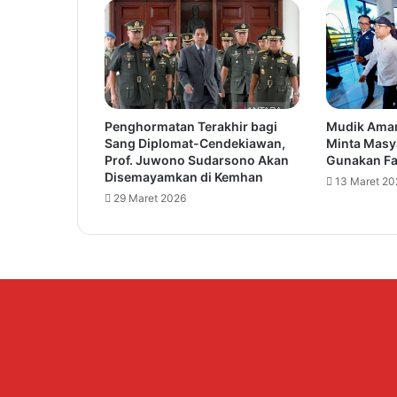
e
r
s
i
a
p
Penghormatan Terakhir bagi
Mudik Aman
k
Sang Diplomat-Cendekiawan,
Minta Masy
a
Prof. Juwono Sudarsono Akan
Gunakan Fas
n
Disemayamkan di Kemhan
13 Maret 20
D
29 Maret 2026
i
r
i
K
a
l
i
a
n
!
S