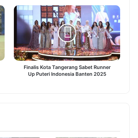
F
i
n
a
l
i
s
K
o
t
Finalis Kota Tangerang Sabet Runner
a
Up Puteri Indonesia Banten 2025
T
a
n
g
e
r
a
n
g
S