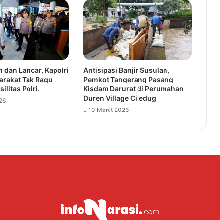
a
b
e
t
R
u
 dan Lancar, Kapolri
Antisipasi Banjir Susulan,
n
arakat Tak Ragu
Pemkot Tangerang Pasang
n
ilitas Polri.
Kisdam Darurat di Perumahan
e
Duren Village Ciledug
26
r
10 Maret 2026
U
p
P
u
t
e
r
i
I
n
d