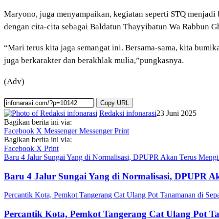
Maryono, juga menyampaikan, kegiatan seperti STQ menjadi b
dengan cita-cita sebagai Baldatun Thayyibatun Wa Rabbun Gh
“Mari terus kita jaga semangat ini. Bersama-sama, kita bumika
juga berkarakter dan berakhlak mulia,”pungkasnya.
(Adv)
Copy URL
Redaksi infonarasi
23 Juni 2025
Bagikan berita ini via:
Facebook
X
Messenger
Messenger
Print
Bagikan berita ini via:
Facebook
X
Print
Baru 4 Jalur Sungai Yang di Normalisasi, DPUPR Akan Terus Mengin
Baru 4 Jalur Sungai Yang di Normalisasi, DPUPR Ak
Percantik Kota, Pemkot Tangerang Cat Ulang Pot Tanamanan di Sep
Percantik Kota, Pemkot Tangerang Cat Ulang Pot 