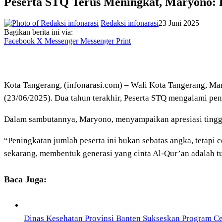
Peserta STQ Terus Meningkat, Maryono: 
Redaksi infonarasi
23 Juni 2025
Bagikan berita ini via:
Facebook
X
Messenger
Messenger
Print
Kota Tangerang, (infonarasi.com) – Wali Kota Tangerang, Ma
(23/06/2025). Dua tahun terakhir, Peserta STQ mengalami pen
Dalam sambutannya, Maryono, menyampaikan apresiasi tinggi
“Peningkatan jumlah peserta ini bukan sebatas angka, tetapi 
sekarang, membentuk generasi yang cinta Al-Qur’an adalah tu
Baca Juga:
Dinas Kesehatan Provinsi Banten Sukseskan Program Ce