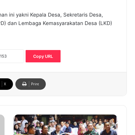
han ini yakni Kepala Desa, Sekretaris Desa,
PD) dan Lembaga Kemasyarakatan Desa (LKD)
Copy URL
X
Print
P
j
G