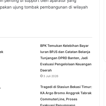
h penting di support oleh aparatur yang
rupakan ujung tombak pembangunan di wilayah
BPK Temukan Kelebihan Bayar
ek
Iuran BPJS dan Catatan Belanja
Tunjangan DPRD Banten, Jadi
Evaluasi Pengelolaan Keuangan
Daerah
3 Juli 2026
,
Tragedi di Stasiun Bekasi Timur:
KA Argo Bromo Anggrek Tabrak
CommuterLine, Proses
Evakuasi Penumpang