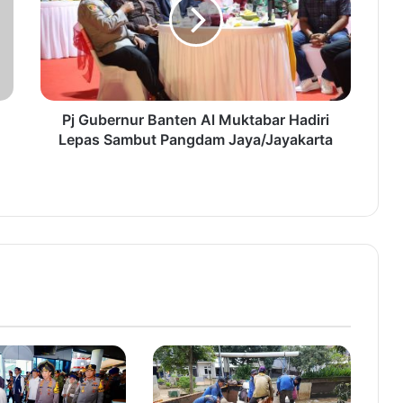
u
b
e
r
n
u
r
Pj Gubernur Banten Al Muktabar Hadiri
B
Lepas Sambut Pangdam Jaya/Jayakarta
a
n
t
e
n
A
l
M
u
k
t
a
b
a