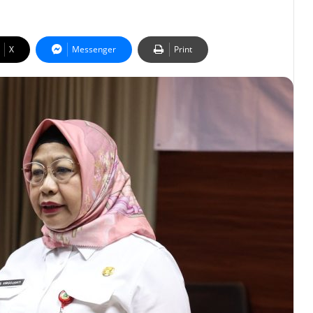
X
Messenger
Print