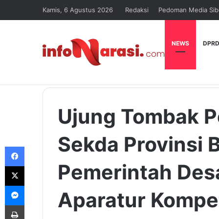
Kamis, 6 Agustus 2026
Redaksi
Pedoman Media Sib
NEWS
DPRD
Ujung Tombak P
Sekda Provinsi B
Facebook
Pemerintah Des
X
Messenger
Aparatur Kompe
Print