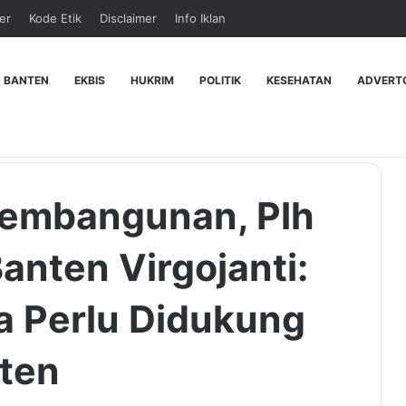
er
Kode Etik
Disclaimer
Info Iklan
 BANTEN
EKBIS
HUKRIM
POLITIK
KESEHATAN
ADVERT
embangunan, Plh
anten Virgojanti:
a Perlu Didukung
ten