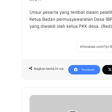
Unsur peserta yang terlibat dalam pelati
Ketua Badan permusyawaratan Desa (B
yang diwakili oleh ketua PKK desa. (Red)
Bagikan berita ini via:
Facebook
P
e
n