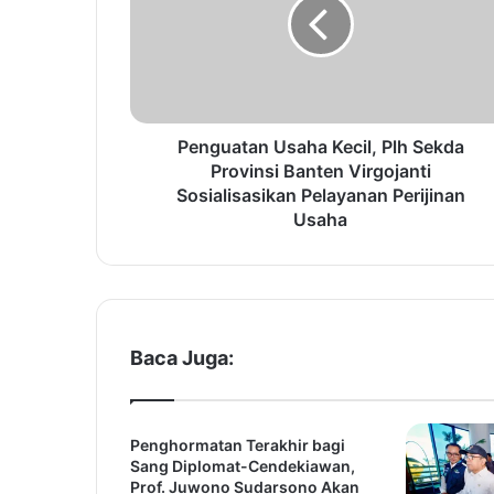
g
u
a
t
a
n
U
Penguatan Usaha Kecil, Plh Sekda
s
Provinsi Banten Virgojanti
a
Sosialisasikan Pelayanan Perijinan
h
Usaha
a
K
e
c
i
l
Baca Juga:
,
P
l
Penghormatan Terakhir bagi
h
Sang Diplomat-Cendekiawan,
S
Prof. Juwono Sudarsono Akan
e