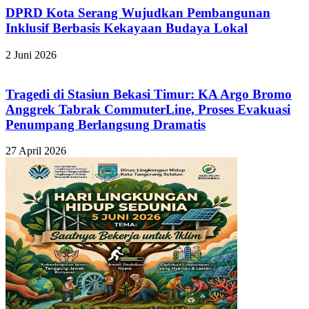
DPRD Kota Serang Wujudkan Pembangunan
Inklusif Berbasis Kekayaan Budaya Lokal
2 Juni 2026
Tragedi di Stasiun Bekasi Timur: KA Argo Bromo
Anggrek Tabrak CommuterLine, Proses Evakuasi
Penumpang Berlangsung Dramatis
27 April 2026