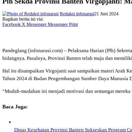
Plh Sekda Provinsi Banten Virgopjanti: 
Redaksi infonarasi
21 Juni 2024
Bagikan berita ini via:
Facebook
X
Messenger
Messenger
Print
Pandeglang (infonarasi.com) – Pelaksana Harian (Plh) Sekret
bidangnya. Pasalnya, Provinsi Banten telah maju dan memiliki 
Hal itu disampaikan Virgojanti saat sampaikan materi Arah K
Tahun 2024 di Badan Pengembangan Sumber Daya Manusia Dae
“Mudah-mudahan ini menjadi motivasi dan semangat mereka d
Baca Juga:
Dinas Kesehatan Provinsi Banten Sukseskan Program Ce