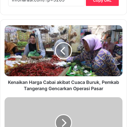
Copy URL
K
e
n
a
i
k
a
n
H
a
Kenaikan Harga Cabai akibat Cuaca Buruk, Pemkab
r
Tangerang Gencarkan Operasi Pasar
g
a
L
C
a
a
g
b
i
a
,