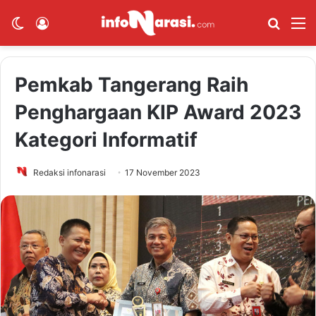
Switch skin
Log In
Cari B
M
Pemkab Tangerang Raih
Penghargaan KIP Award 2023
Kategori Informatif
Redaksi infonarasi
17 November 2023