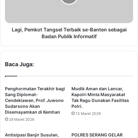
i
P
a
e
k
m
i
k
b
o
Lagi, Pemkot Tangsel Terbaik se-Banten sebagai
a
t
Badan Publik Informatif
t
T
C
a
u
n
a
g
Baca Juga:
c
s
a
e
B
l
u
T
Penghormatan Terakhir bagi
Mudik Aman dan Lancar,
r
e
Sang Diplomat-
Kapolri Minta Masyarakat
u
r
Cendekiawan, Prof. Juwono
Tak Ragu Gunakan Fasilitas
k
Sudarsono Akan
Polri.
b
Disemayamkan di Kemhan
,
a
13 Maret 2026
P
i
29 Maret 2026
e
k
m
s
Antisipasi Banjir Susulan,
POLRES SERANG GELAR