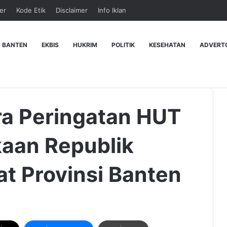
er
Kode Etik
Disclaimer
Info Iklan
 BANTEN
EKBIS
HUKRIM
POLITIK
KESEHATAN
ADVERT
ra Peringatan HUT
aan Republik
at Provinsi Banten