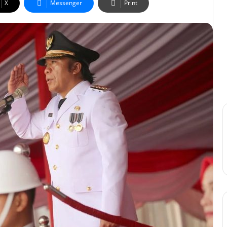
X
Messenger
Print