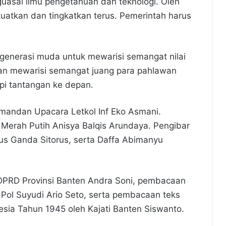
asai ilmu pengetahuan dan teknologi. Oleh
kuatkan dan tingkatkan terus. Pemerintah harus
generasi muda untuk mewarisi semangat nilai
an mewarisi semangat juang para pahlawan
pi tantangan ke depan.
omandan Upacara Letkol Inf Eko Asmani.
Merah Putih Anisya Balqis Arundaya. Pengibar
us Ganda Sitorus, serta Daffa Abimanyu
DPRD Provinsi Banten Andra Soni, pembacaan
n Pol Suyudi Ario Seto, serta pembacaan teks
ia Tahun 1945 oleh Kajati Banten Siswanto.