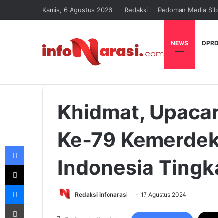
Kamis, 6 Agustus 2026
Redaksi
Pedoman Media Sib
NEWS
DPRD
Khidmat, Upaca
Ke-79 Kemerdek
Facebook
Indonesia Tingk
X
Messenger
Redaksi infonarasi
17 Agustus 2024
Print