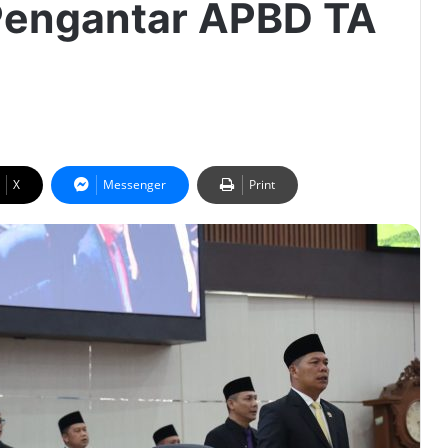
Pengantar APBD TA
X
Messenger
Print