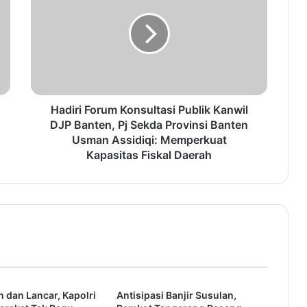
d
i
r
i
F
o
r
u
Hadiri Forum Konsultasi Publik Kanwil
m
DJP Banten, Pj Sekda Provinsi Banten
K
Usman Assidiqi: Memperkuat
o
Kapasitas Fiskal Daerah
n
s
u
l
t
a
s
i
P
 dan Lancar, Kapolri
Antisipasi Banjir Susulan,
u