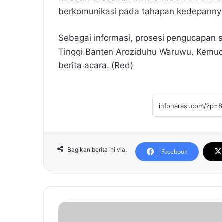
berkomunikasi pada tahapan kedepanny
Sebagai informasi, prosesi pengucapan s
Tinggi Banten Aroziduhu Waruwu. Kemu
berita acara. (Red)
Bagikan berita ini via:
Facebook
P
j