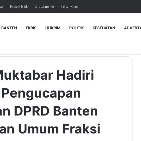
er
Kode Etik
Disclaimer
Info Iklan
 BANTEN
EKBIS
HUKRIM
POLITIK
KESEHATAN
ADVERT
Muktabar Hadiri
a Pengucapan
an DPRD Banten
an Umum Fraksi