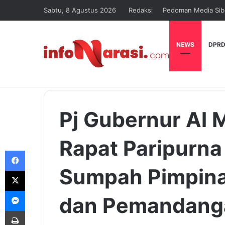
Sabtu, 8 Agustus 2026
Redaksi
Pedoman Media Sib
NEWS
DPRD
Pj Gubernur Al 
Rapat Paripurn
Facebook
Sumpah Pimpin
X
Messenger
dan Pemandang
Print