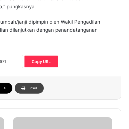
a,” pungkasnya.
umpah/janji dipimpin oleh Wakil Pengadilan
dian dilanjutkan dengan penandatanganan
Copy URL
X
Print
H
a