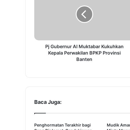
G
u
b
e
r
n
u
r
Pj Gubernur Al Muktabar Kukuhkan
A
Kepala Perwakilan BPKP Provinsi
l
Banten
M
u
k
t
a
b
a
Baca Juga:
r
K
u
Penghormatan Terakhir bagi
Mudik Aman
k