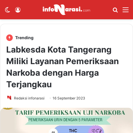
Switch skin
Log In
Cari B
M
Trending
Labkesda Kota Tangerang
Miliki Layanan Pemeriksaan
Narkoba dengan Harga
Terjangkau
Redaksi infonarasi
16 September 2023