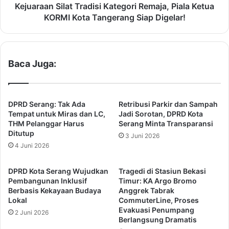
i
S
Kejuaraan Silat Tradisi Kategori Remaja, Piala Ketua
n
i
KORMI Kota Tangerang Siap Digelar!
i
l
k
a
K
t
o
T
Baca Juga:
r
r
p
a
r
d
i
i
DPRD Serang: Tak Ada
Retribusi Parkir dan Sampah
G
s
Tempat untuk Miras dan LC,
Jadi Sorotan, DPRD Kota
e
i
THM Pelanggar Harus
Serang Minta Transparansi
Ditutup
m
K
3 Juni 2026
i
a
4 Juni 2026
l
t
a
e
DPRD Kota Serang Wujudkan
Tragedi di Stasiun Bekasi
n
g
Pembangunan Inklusif
Timur: KA Argo Bromo
g
o
Berbasis Kekayaan Budaya
Anggrek Tabrak
r
Lokal
CommuterLine, Proses
i
Evakuasi Penumpang
2 Juni 2026
Berlangsung Dramatis
R