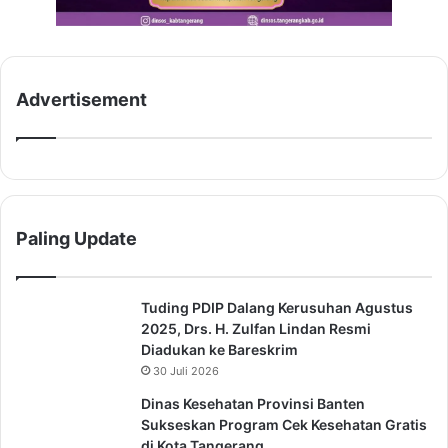
a
r
!
Advertisement
Paling Update
Tuding PDIP Dalang Kerusuhan Agustus
2025, Drs. H. Zulfan Lindan Resmi
Diadukan ke Bareskrim
30 Juli 2026
Dinas Kesehatan Provinsi Banten
Sukseskan Program Cek Kesehatan Gratis
di Kota Tangerang