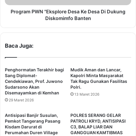
o
W
t
N
Program PWN "Eksplore Desa Ke Desa Di Dukung
a
"
Diskomimfo Banten
D
E
P
k
R
s
D
p
Baca Juga:
K
l
o
o
m
r
i
e
Penghormatan Terakhir bagi
Mudik Aman dan Lancar,
s
D
Sang Diplomat-
Kapolri Minta Masyarakat
i
e
Cendekiawan, Prof. Juwono
Tak Ragu Gunakan Fasilitas
V
Sudarsono Akan
Polri.
s
Disemayamkan di Kemhan
P
a
13 Maret 2026
r
K
29 Maret 2026
o
e
v
D
Antisipasi Banjir Susulan,
POLRES SERANG GELAR
i
e
Pemkot Tangerang Pasang
PATROLI KRYD, ANTISIPASI
n
s
Kisdam Darurat di
C3, BALAP LIAR DAN
s
a
Perumahan Duren Village
GANGGUAN KAMTIBMAS