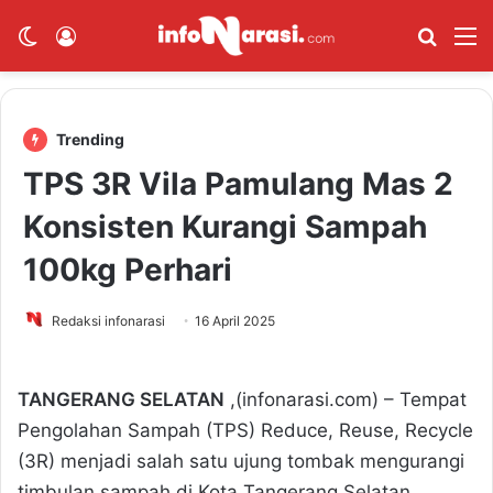
Switch skin
Log In
Cari B
M
Trending
TPS 3R Vila Pamulang Mas 2
Konsisten Kurangi Sampah
100kg Perhari
Redaksi infonarasi
16 April 2025
TANGERANG SELATAN
,(infonarasi.com) – Tempat
Pengolahan Sampah (TPS) Reduce, Reuse, Recycle
(3R) menjadi salah satu ujung tombak mengurangi
timbulan sampah di Kota Tangerang Selatan