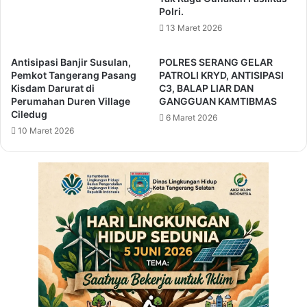
P
y
Polri.
d
a
13 Maret 2026
a
r
n
a
Antisipasi Banjir Susulan,
POLRES SERANG GELAR
M
k
Pemkot Tangerang Pasang
PATROLI KRYD, ANTISIPASI
e
a
Kisdam Darurat di
C3, BALAP LIAR DAN
n
t
Perumahan Duren Village
GANGGUAN KAMTIBMAS
d
K
Ciledug
6 Maret 2026
a
o
10 Maret 2026
g
t
r
a
i
T
:
a
E
n
n
g
a
e
k
r
s
a
e
n
k
g
a
D