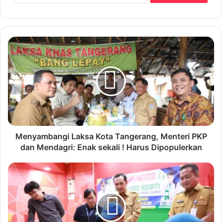
M
e
n
y
a
m
b
a
n
g
Menyambangi Laksa Kota Tangerang, Menteri PKP
i
dan Mendagri: Enak sekali ! Harus Dipopulerkan
L
a
P
k
a
s
s
a
t
K
i
o
k