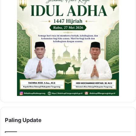
a
n
Paling Update