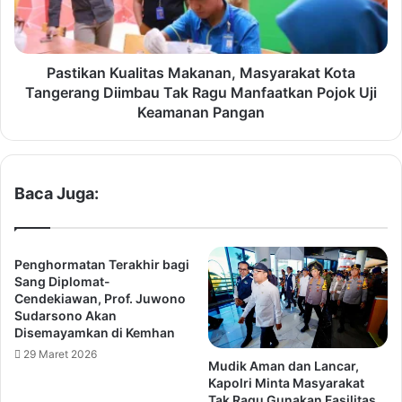
t
a
a
n
T
K
a
u
Pastikan Kualitas Makanan, Masyarakat Kota
n
a
Tangerang Diimbau Tak Ragu Manfaatkan Pojok Uji
g
l
Keamanan Pangan
e
i
r
t
a
a
n
s
Baca Juga:
g
M
,
a
M
k
e
a
Penghormatan Terakhir bagi
n
n
Sang Diplomat-
t
a
Cendekiawan, Prof. Juwono
e
Sudarsono Akan
n
Disemayamkan di Kemhan
r
,
i
M
29 Maret 2026
Mudik Aman dan Lancar,
P
a
Kapolri Minta Masyarakat
K
s
Tak Ragu Gunakan Fasilitas