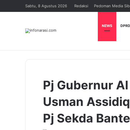
Sabtu, 8 Agustus 2026
Redaksi
Pedoman Media Sib
NEWS
DPRD
Pj Gubernur Al
Usman Assidiq
Pj Sekda Bant