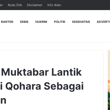
er
Kode Etik
Disclaimer
Info Iklan
 BANTEN
EKBIS
HUKRIM
POLITIK
KESEHATAN
ADVERT
 Muktabar Lantik
i Qohara Sebagai
en