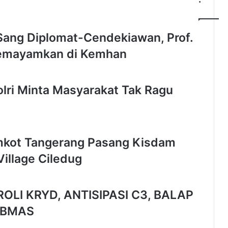
u
k
u
Sang Diplomat-Cendekiawan, Prof.
h
k
emayamkan di Kemhan
a
n
K
lri Minta Masyarakat Tak Ragu
e
p
a
l
a
Pemkot Tangerang Pasang Kisdam
P
e
illage Ciledug
r
w
a
LI KRYD, ANTISIPASI C3, BALAP
k
i
IBMAS
l
a