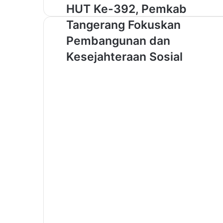
H
HUT Ke-392, Pemkab
U
Tangerang Fokuskan
T
K
Pembangunan dan
e
Kesejahteraan Sosial
-
3
9
2
,
P
e
m
k
a
b
T
a
n
g
e