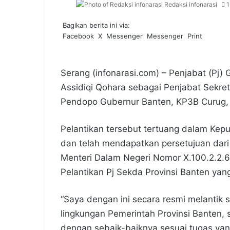
Redaksi infonarasi
1
Bagikan berita ini via:
Facebook
X
Messenger
Messenger
Print
Serang (infonarasi.com) – Penjabat (Pj
Assidiqi Qohara sebagai Penjabat Sekreta
Pendopo Gubernur Banten, KP3B Curug, K
Pelantikan tersebut tertuang dalam Ke
dan telah mendapatkan persetujuan dari
Menteri Dalam Negeri Nomor X.100.2.2.
Pelantikan Pj Sekda Provinsi Banten yan
“Saya dengan ini secara resmi melantik 
lingkungan Pemerintah Provinsi Banten,
dengan sebaik-baiknya sesuai tugas yang