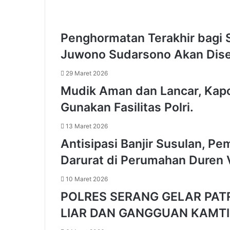
r
a
n
Penghormatan Terakhir bagi 
g
F
Juwono Sudarsono Akan Dis
o
k
29 Maret 2026
u
Mudik Aman dan Lancar, Kapo
s
k
Gunakan Fasilitas Polri.
a
n
13 Maret 2026
P
Antisipasi Banjir Susulan, 
e
m
Darurat di Perumahan Duren V
b
a
10 Maret 2026
n
POLRES SERANG GELAR PATRO
g
u
LIAR DAN GANGGUAN KAMT
n
a