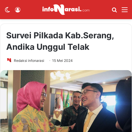
Switch skin
Log In
Cari B
M
Survei Pilkada Kab.Serang,
Andika Unggul Telak
Redaksi infonarasi
15 Mei 2024