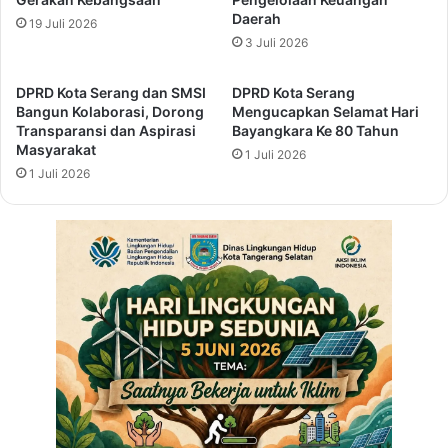
a
i
Daerah
19 Juli 2026
d
n
3 Juli 2026
a
K
B
e
DPRD Kota Serang dan SMSI
DPRD Kota Serang
a
l
Bangun Kolaborasi, Dorong
Mengucapkan Selamat Hari
n
i
Transparansi dan Aspirasi
Bayangkara Ke 80 Tahun
t
l
Masyarakat
1 Juli 2026
e
i
1 Juli 2026
n
n
g
B
a
n
t
e
n