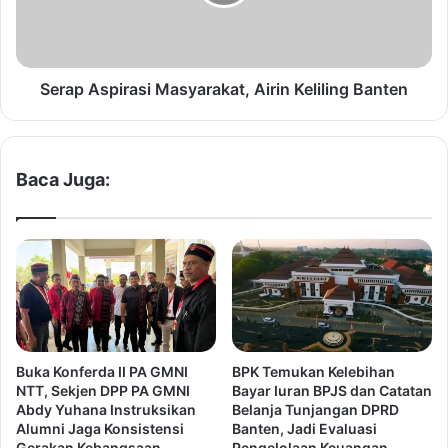
l
A
a
s
h
p
V
i
i
r
Serap Aspirasi Masyarakat, Airin Keliling Banten
s
a
i
s
M
i
i
M
Baca Juga:
s
a
i
s
A
y
i
a
r
r
i
a
n
k
d
a
i
t
Buka Konferda II PA GMNI
BPK Temukan Kelebihan
P
,
NTT, Sekjen DPP PA GMNI
Bayar Iuran BPJS dan Catatan
i
A
Abdy Yuhana Instruksikan
Belanja Tunjangan DPRD
l
i
Alumni Jaga Konsistensi
Banten, Jadi Evaluasi
k
r
Gerakan Kebangsaan
Pengelolaan Keuangan